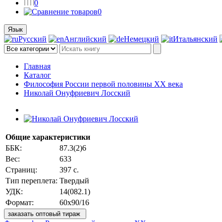
0
0
Язык
Русский
Английский
Немецкий
Итальянский
Главная
Каталог
Философия России первой половины ХХ века
Николай Онуфриевич Лосский
Общие характеристики
ББК:
87.3(2)6
Вес:
633
Страниц:
397 с.
Тип переплета:
Твердый
УДК:
14(082.1)
Формат:
60х90/16
заказать оптовый тираж