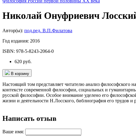
Философия России первой половины ХХ века
Николай Онуфриевич Лосски
Автор(ы):
под.ред. В.П.Филатова
Год издания:
2016
ISBN:
978-5-8243-2064-0
620 руб.
В корзину
Настоящий том представляет читателю анализ философского н
контексте современной философии, социальных и гуманитарных
русской философии. Особое внимание уделено его философской
жизни и деятельности Н.Лосского, библиография его трудов и р
Написать отзыв
Ваше имя: