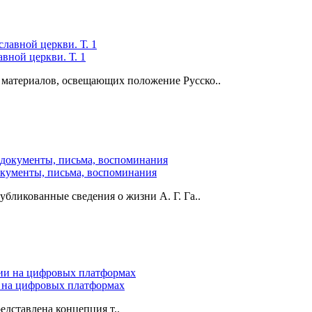
вной церкви. Т. 1
 материалов, освещающих положение Русско..
окументы, письма, воспоминания
бликованные сведения о жизни А. Г. Га..
 на цифровых платформах
дставлена концепция т..