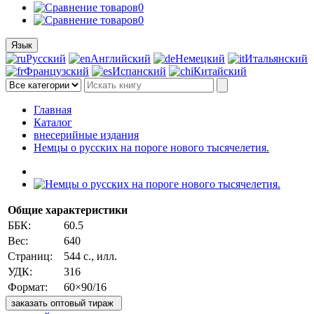
0
0
Язык
Русский
Английский
Немецкий
Итальянский
Французский
Испанский
Китайский
Главная
Каталог
внесерийные издания
Немцы о русских на пороге нового тысячелетия.
Общие характеристики
ББК:
60.5
Вес:
640
Страниц:
544 с., илл.
УДК:
316
Формат:
60×90/16
заказать оптовый тираж