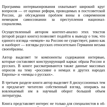
Программа интервьюирования охватывает широкий круг
вопро­сов — от оценки реформ, проводимых в постсоветской
России, до обсуждения проблем вины в современном
немецком самосознании за преступления национал-
социализма.
Осуществленный автором контент-анализ этих текстов
(второй раздел книги) позволяет подойти к выводу о том, что
единого взгля­да «немцев» на Россию не существует, равно как
и наоборот — взгляды русских относительно Германии весьма
своеобразны.
Автор выделяет те компоненты содержания интервью,
которые составляют конструирующий каркас образа России и
русских. В книге рассматриваются также данные массовых
опросов на тему «россияне о немцах и других народах
Европы» и «немцы о русских».
В третьем разделе книги автор выделяет 8 дискуссионных тем
и предлагает читателю собственный взгляд, опираясь на
вовлекаемый им в научный оборот большой объем
литературы.
Книга представляет интерес не только для специалистов в об­