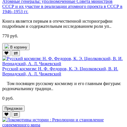
Атомные генералы: уполномоченные Совета министров
СССР и их участие в реализации атомного проекта в СССР в
1946–1953 гг.
Книга является первым в отечественной историографии
подробным и содержательным исследованием роли уп..
770 руб.
В корзину
Русский космизм: Н. Ф. Федоров, К. Э. Циолковский, В. И.
Вернадский, А. Л. Чижевский
Том посвящен русскому космизму и его главным фигурам:
родоначальнику традици..
0 руб.
Предзаказ