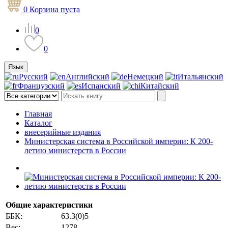
0
Корзина
пуста
0
0
Язык
Русский
Английский
Немецкий
Итальянский
Французский
Испанский
Китайский
Главная
Каталог
внесерийные издания
Министерская система в Российской империи: К 200-
летию министерств в России
Общие характеристики
ББК:
63.3(0)5
Вес:
1278