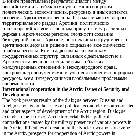
В книге представлены результаты диалога между
российскими и зарубежными учеными по вопросам
политических, экономических, ресурсных и иных аспектов
освоения Арктического региона. Рассматриваются вопросы
территориального раздела Арктики, политических
противоречий в связи с военным присутствием различных
держав в Арктическом регионе, сложности создания
безъядерной зоны в Арктике, перспективы сотрудничества
арктических держав в решении социально-экономических
проблем региона. Книга адресована сотрудникам
государственных структур, связанных с деятельностью в
Арктическом регионе, специалистам в областях
международных отношений и международного права,
контроля над вооружениями, изучения и освоения природных
ресурсов, всем интересующимся глобальными проблемами
современности.
International cooperation in the Arctic: Issues of Security and
Development
The book presents results of the dialogue between Russian and
foreign scholars on the issues of political, economic, resource-related
and other aspects of development of the Arctic region. Dialogue
extends to the issues of Arctic territorial divide, political
contradictions caused by the military presence of various powers in
the Arctic, difficulties of creation of the Nuclear weapon-free zone
in the Arctic, prospects for cooperation of Arctic powers in