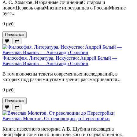
А. С. Хомяков. Избранные сочиненияО старом и
новомЦерковь однаМнение иностранцев о РоссииМнение
русс..
0 руб.
Предзаказ
Философия. Литература. Искусство: Андрей Белый —
Вячеслав Иванов — Александр Скрябин
В том включены тексты современных исследований, в
которых под разными углами зрения рассматриваются ..
0 руб.
Предзаказ
Вячеслав Молотов. От революции до Перестройки
Книга известного историка А.В. Шубина посвящена
биографии советского политического и государственног..