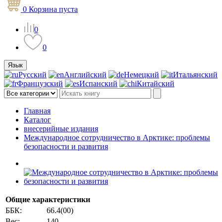
0
Корзина
пуста
0
0
Язык
Русский
Английский
Немецкий
Итальянский
Французский
Испанский
Китайский
Главная
Каталог
внесерийные издания
Международное сотрудничество в Арктике: проблемы
безопасности и развития
Общие характеристики
ББК:
66.4(00)
Вес:
140