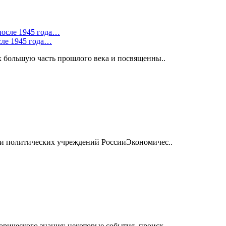
сле 1945 года…
х большую часть прошлого века и посвященны..
ии политических учреждений РоссииЭкономичес..
ического знания: некоторые события, происх..