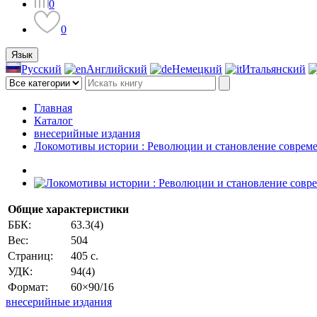
0
0
Язык
Русский
Английский
Немецкий
Итальянский
Главная
Каталог
внесерийные издания
Локомотивы истории : Революции и становление соврем
Общие характеристики
ББК:
63.3(4)
Вес:
504
Страниц:
405 c.
УДК:
94(4)
Формат:
60×90/16
внесерийные издания