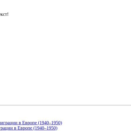
кст!
грации в Европе (1940–1950)