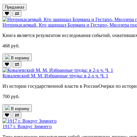
Предзаказ
Неприкасаемый. Кто защищал Бормана и Гестапо- Мюллера по
Книга является результатом исследования событий, охвативши
468 руб.
В корзину
Ковалевский М. М. Избранные труды: в 2-х ч. Ч. 1
Из истории государственной власти в РоссииОчерки по истор
700 руб.
В корзину
1917 г. Вокруг Зимнего
Тема революции представляет собой «пунктирную линию» истор