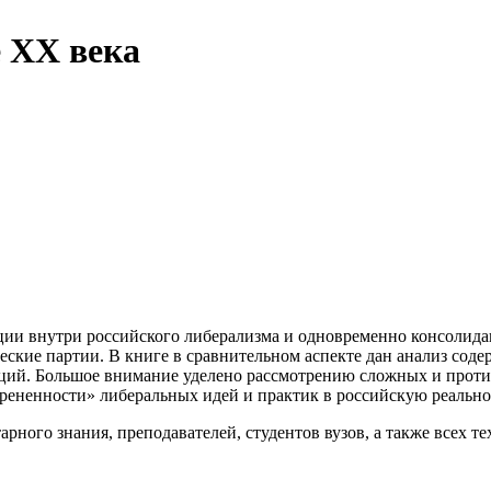
е ХХ века
и внутри российского либерализма и одновременно консолидац
кие партии. В книге в сравнительном аспекте дан анализ соде
акций. Большое внимание уделено рассмотрению сложных и про
орененности» либеральных идей и практик в российскую реально
ного знания, преподавателей, студентов вузов, а также всех т