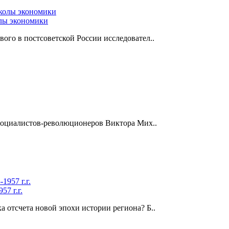
олы экономики
вого в постсоветской России исследовател..
 социалистов-революционеров Виктора Мих..
7 г.г.
а отсчета новой эпохи истории региона? Б..