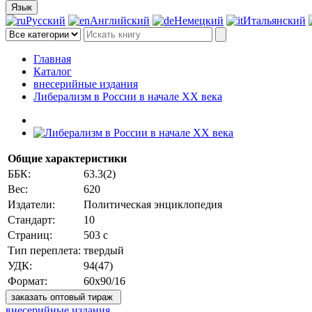
Язык
Русский
Английский
Немецкий
Итальянский
Главная
Каталог
внесерийные издания
Либерализм в России в начале ХХ века
Общие характеристики
ББК:
63.3(2)
Вес:
620
Издатели:
Политическая энциклопедия
Стандарт:
10
Страниц:
503 с
Тип переплета:
твердый
УДК:
94(47)
Формат:
60х90/16
заказать оптовый тираж
внесерийные издания