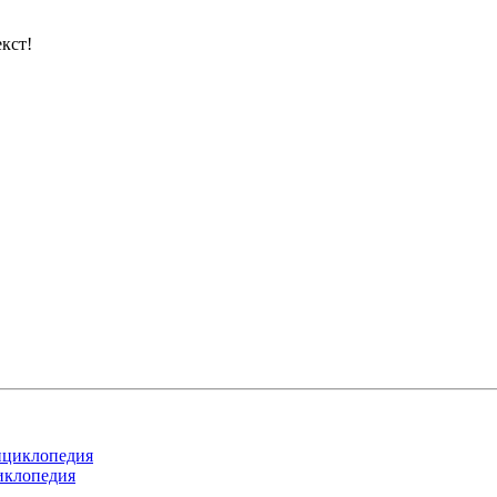
кст!
иклопедия