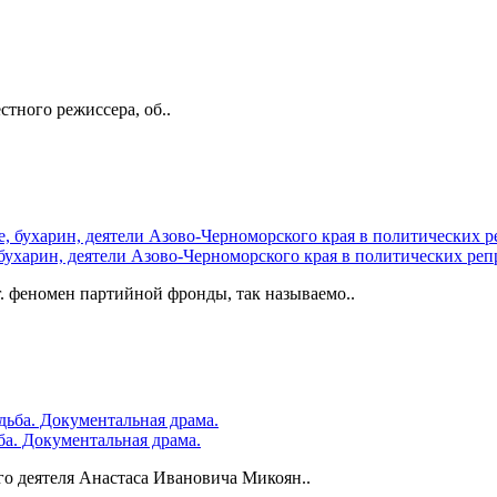
тного режиссера, об..
ухарин, деятели Азово-Черноморского края в политических реп
. феномен партийной фронды, так называемо..
ба. Документальная драма.
го деятеля Анастаса Ивановича Микоян..