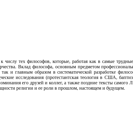
слу тех философов, которые, работая как в самые трудные г
рчества. Вклад философа, основным предметом профессиональн
 так и главным образом в систематической разработке филосо
дческие исследования (протестантская теология в США, баптиз
инания его друзей и коллег, а также поздние тексты самого Л
щности религии и ее роли в прошлом, настоящем и будущем.