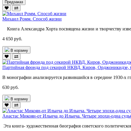
Предзаказ
Михаил Ромм. Способ жизни
Книга Александра Хорта посвящена жизни и творчеству извес
4 650 руб.
В корзину
Партийная фронда под секирой НКВД. Киров, Орджоникидзе, б
В монографии анализируется развившийся в середине 1930-х гг
630 руб.
В корзину
Анастас Микоян-от Ильича до Ильича. Четыре эпохи-одна судь
Эта книга- художественная биография советского политическо