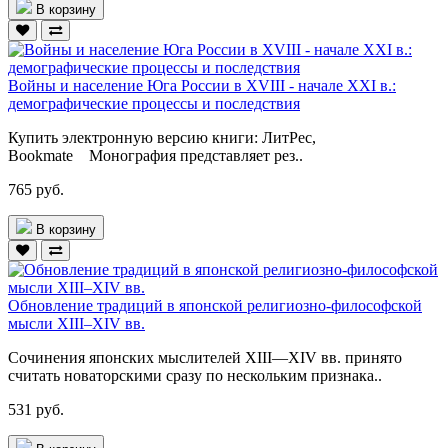
В корзину
Войны и население Юга России в XVIII - начале XXI в.:
демографические процессы и последствия
Купить электронную версию книги: ЛитРес,
Bookmate Монография представляет рез..
765 руб.
В корзину
Обновление традиций в японской религиозно-философской
мысли XIII–XIV вв.
Сочинения японских мыслителей XIII—XIV вв. принято
считать новаторскими сразу по нескольким признака..
531 руб.