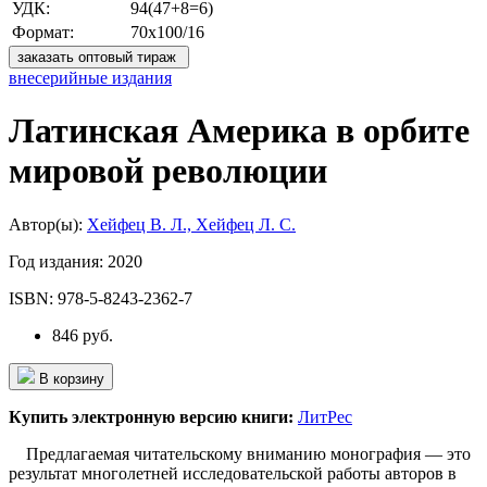
УДК:
94(47+8=6)
Формат:
70х100/16
заказать оптовый тираж
внесерийные издания
Латинская Америка в орбите
мировой революции
Автор(ы):
Хейфец В. Л., Хейфец Л. С.
Год издания:
2020
ISBN:
978-5-8243-2362-7
846 руб.
В корзину
Купить электронную версию книги:
ЛитРес
Предлагаемая читательскому вниманию монография — это
результат многолетней исследовательской работы авторов в