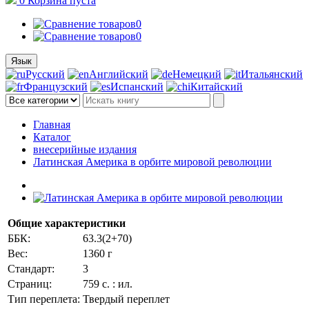
0
Корзина
пуста
0
0
Язык
Русский
Английский
Немецкий
Итальянский
Французский
Испанский
Китайский
Главная
Каталог
внесерийные издания
Латинская Америка в орбите мировой революции
Общие характеристики
ББК:
63.3(2+70)
Вес:
1360 г
Стандарт:
3
Страниц:
759 с. : ил.
Тип переплета:
Твердый переплет