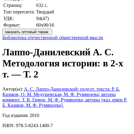
Страниц:
632 с.
Тип переплета:
Твердый
УДК:
94(47)
Формат:
60х90/16
заказать оптовый тираж
Библиотека отечественной общественной мысли
Лаппо-Данилевский А. С.
Методология истории: в 2-х
т. — Т. 2
Автор(ы):
А. С. Лаппо-Данилевский; подгот. текста: Р. Б.
Казаков, О. М. Медушевская, М. Ф. Румянцева; авторы
коммент. Т. В. Гимон, М. Ф. Румянцева; авторы указ. имен Р.
Б. Казаков, М. Ф. Румянцева].
Год издания:
2010
ISBN:
978-5-8243-1400-7