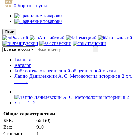
0
Корзина
пуста
0
0
Язык
Русский
Английский
Немецкий
Итальянский
Французский
Испанский
Китайский
Главная
Каталог
Библиотека отечественной общественной мысли
Лаппо-Данилевский А. С. Методология истории: в 2-х т.
— Т. 2
Общие характеристики
ББК:
66.1(0)
Вес:
910
Стандарт:
1