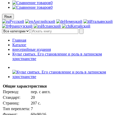
0
0
Язык
Русский
Английский
Немецкий
Итальянский
Французский
Испанский
Китайский
Главная
Каталог
внесерийные издания
Культ святых. Его становление и роль в латинском
христианстве
Общие характеристики
Перевод:
пер. с англ.
Стандарт:
20
Страниц:
207 с.
Тип переплета:
7
Формат:
60х90/16