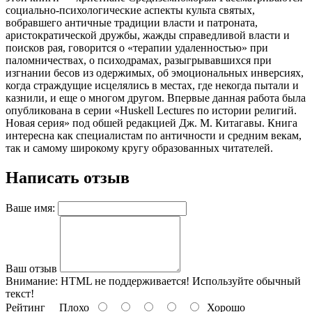
социально-психологические аспекты культа святых,
вобравшего античные традиции власти и патроната,
аристократической дружбы, жажды справедливой власти и
поисков рая, говорится о «терапии удаленностью» при
паломничествах, о психодрамах, разыгрывавшихся при
изгнании бесов из одержимых, об эмоциональных инверсиях,
когда страждущие исцелялись в местах, где некогда пытали и
казнили, и еще о многом другом. Впервые данная работа была
опубликована в серии «Huskell Lectures по истории религий.
Новая серия» под обшей редакцией Дж. М. Китагавы. Книга
интересна как специалистам по античности и средним векам,
так и самому широкому кругу образованных читателей.
Написать отзыв
Ваше имя:
Ваш отзыв
Внимание:
HTML не поддерживается! Используйте обычный
текст!
Рейтинг
Плохо
Хорошо