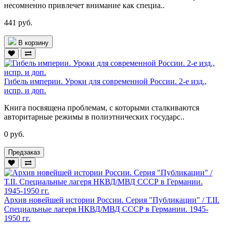
несомненно привлечет внимание как специа..
441 руб.
В корзину
Гибель империи. Уроки для современной России. 2-е изд.,
испр. и доп.
Книга посвящена проблемам, с которыми сталкиваются
авторитарные режимы в полиэтнических государс..
0 руб.
Предзаказ
Архив новейшей истории России. Серия "Публикации" / Т.II.
Специальные лагеря НКВД/МВД СССР в Германии. 1945-
1950 гг.