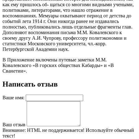
как ему пришлось об- щаться со многими видными учеными,
политиками, литераторами, что нашло отражение в
воспоминаниях. Мемуары охватывают пери­од от детства до
событий лета 1914 г. Они никогда ранее не издава­лись
полностью, публиковались лишь отдельные фрагменты глав.
Дополняют воспоминания письма М.М. Ковалевского к
своему другу А.И. Чупрову, профессору политэкономии и
статистики Мос­ковского университета, чл.-корр.
Петербургской Академии наук.
В Приложение включены путевые заметки М.М.
Ковалевского «В горских обществах Кабарды» и «В
Сванетии».
Написать отзыв
Ваше имя:
Ваш отзыв
Внимание:
HTML не поддерживается! Используйте обычный
текст!