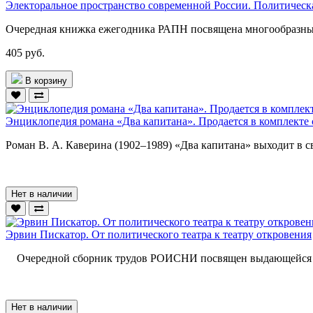
Электоральное пространство современной России. Политическ
Очередная книжка ежегодника РАПН посвящена многообразным
405 руб.
В корзину
Энциклопедия романа «Два капитана». Продается в комплекте 
Роман В. А. Каверина (1902–1989) «Два капитана» выходит в св
Нет в наличии
Эрвин Пискатор. От политического театра к театру откровения
Очередной сборник трудов РОИСНИ посвящен выдающейся фи
Нет в наличии