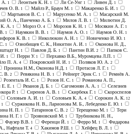
. А.
Леонтьев К. Н.
Ли Се-Унг
Ливен Д.
1
1
1
1
ачев О. В.
Майлз Р., Браун М.
Макаренко Б. И.
1
1
1
Мартьянов В. С.
Марусенко М. А.
Масарский М.
1
1
ий О. А., Панченко А. Б.
Милов Л. В.
Милютин Д.
1
1
 К. А.
Мороз О.
Морозов К. Н.
Мосякин А. Г.
1
4
1
1
 В.
Наумкин В. В.
Наумов А. О.
Наумов О. Н.
1
1
1
1
ифоров К. В.
Николюкин А. Н.
Новиченко И. Ю.
1
1
1
 С.
Ознобищев С. К., Никитин А. И.
Оконова Н. Д.,
1
1
штадт Н.
Павлов Д. Б.
Пантин В.И.
Папков С.
1
1
2
 И.
Перри У.
Перхавко В.Б., Муромцева Л.П.
1
1
1
ло П. А.
Покровский Н. И.
Поляков Ю. А.
4
1
2
Пронина Н.М., Оконова Н.Д.
Протасов Л. Г.
1
1
С. В.
Ревякина Н. В.
Рейнерт Эрик С.
Ремнёв А.
2
1
1
Розенталь И. С.
Розов Н. С.
Романова А. П.,
1
1
 Е. Е.
Рязанов Д. Б.
Сагомонян А. А.
Селезнев
1
1
1
икора Р.
Сиренов А. В.
Скирбекк Г.
Скороспелов
1
1
1
Соловьев А. И.
Соловьев К. А.
Сорокин А. К.
11
4
12
.
Суржикова Н. В., Ларионова М. Б., Лебеденко Е. Ю.
1
1
ина Н. П.
Татаринов С. В.
Терещенко М.
Тери
1
2
1
ина Н. Г.
Трояновский М.
Трубникова Н. Н.,
1
1
Фаузер В.В.
Ференци Й.
Ферро М.
Фидарова
1
1
1
А., Нафтали Т.
Хакимов Р.Ш.
Хейфец В. Л.
4
1
1
ская-Дякина Т. В.
Цыганков Д. А.
Черникова Н. В.