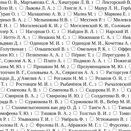
ина О. В., Мартьянова С. А., Ха­чатурян Л. В.
Лекторский В
1
Лозо И.
Лыкова Л. А.
Лэнгле А.
Мазур Л. Н., Горб
1
2
1
Туран О.
Малашенко А. В.
Малиа М.
Маркова Е.
1
2
1
1
ерных В. А.
Мельникова Н.В.
Мехтиев Р.
Милевск
2
1
1
Т. Н.
Могилевский К. И.
Могилевский К. И., Соловьев
1
2
лер Х.
Нагорная О. С.
Найдин В. Л.
Нарский И.
1
1
1
Нетто Л. А.
Нешкин М. С.
Нижников С. А.
Ник
1
1
1
льдман Д.
Одинцов М. И.
Одинцов М. И., Кочетова А.
1
1
-Голутвиная
Ольшевский В.
Омельчук Р. К.
Оффен
1
1
1
онен Ю.
Пелипенко А. А.
Пёрвис Т.
Перегудова З.
1
2
1
Г., Соколов А. К.
Плато А.
Подмазо А. А.
Пожигай
1
1
1
кина М. Ю.
Пришвин М. М.
Прозуменщиков М. Ю.
1
2
1
топчин В. Г., Соловьева А. А., Севрюгин А. А.
Расторгуев 
3
ицци Д., д’Амелия А.
Рогожин Н. М.
Розанов О. Н.
1
1
2
 Т.
Ростовцев М. И.
Рыбачёнок И. С.
Рычаловский
1
1
3
Семенова А. В.
Семенова В.
Сидорова Н. Р.
С
1
1
1
Смирнов В. А.
Смирнова И. Ю.
Солдатенко В. Ф.
2
2
1
рада В.
Суржикова Н. В.
Суржикова Н. В., Вебер М. И
1
2
.
Схиммельпэннинк ван дер О. Д.
Танги А.
Таньш
1
1
1
мофеева Т. Ю.
Тишков В. А.
Толстых В. И.
Томил
1
2
2
х Р.
Ульянкина Т. И.
Умбраль Ф.
Устюжанин В.
1
1
1
1
олова Н. А.
Фролова Н. А., Абрамзон М. Г.
Фурсенко 
2
1
дт Л. П.
Хлевнюк О. В.
Холодковский К. Г.
Царев