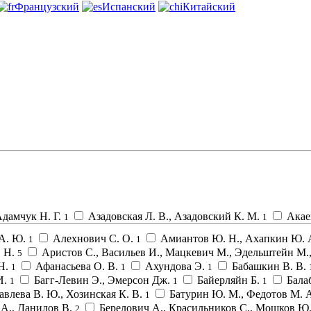
Французский
Испанский
Китайский
дамчук Н. Г.
Азадовская Л. В., Азадовский К. М.
Акае
1
1
 А. Ю.
Алехнович С. О.
Амиантов Ю. Н., Ахапкин Ю. А
1
1
 Н.
Аристов С., Васильев И., Мацкевич М., Эдельштейн М.
5
 Н.
Афанасьева О. В.
Ахундова Э.
Бабашкин В. В.
1
1
1
И.
Багг-Левин Э., Эмерсон Дж.
Байерляйн Б.
Бала
1
1
1
авлева В. Ю., Хозинская К. В.
Батурин Ю. М., Федотов М. 
1
 А., Данилов В.
Берелович А., Красильников С., Мошков Ю
2