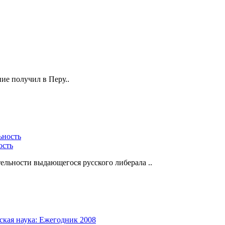
ие получил в Перу..
ость
льности выдающегося русского либерала ..