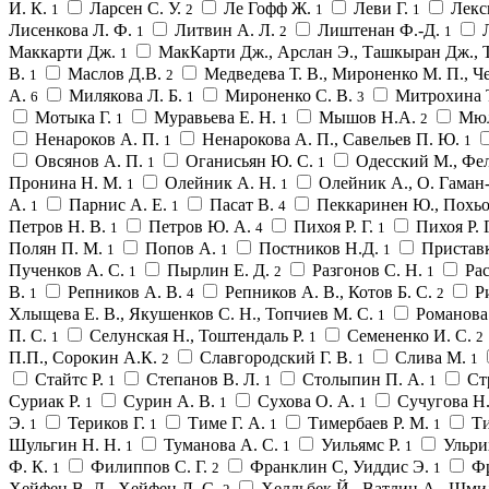
И. К.
Ларсен С. У.
Ле Гофф Ж.
Леви Г.
Лекс
1
2
1
1
Лисенкова Л. Ф.
Литвин А. Л.
Лиштенан Ф.-Д.
1
2
1
Маккарти Дж.
МакКарти Дж., Арслан Э., Ташкыран Дж., 
1
В.
Маслов Д.В.
Медведева Т. В., Мироненко М. П., Ч
1
2
А.
Милякова Л. Б.
Мироненко С. В.
Митрохина 
6
1
3
Мотыка Г.
Муравьева Е. Н.
Мышов Н.А.
Мюл
1
1
2
Ненароков А. П.
Ненарокова А. П., Савельев П. Ю.
1
1
Овсянов А. П.
Оганисьян Ю. С.
Одесский М., Фе
1
1
Пронина Н. М.
Олейник А. Н.
Олейник А., О. Гаман
1
1
А.
Парнис А. Е.
Пасат В.
Пеккаринен Ю., Похь
1
1
4
Петров Н. В.
Петров Ю. А.
Пихоя Р. Г.
Пихоя Р. 
1
4
1
Полян П. М.
Попов А.
Постников Н.Д.
Пристав
1
1
1
Пученков А. С.
Пырлин Е. Д.
Разгонов С. Н.
Рас
1
2
1
В.
Репников А. В.
Репников А. В., Котов Б. С.
Р
1
4
2
Хлыщева Е. В., Якушенков С. Н., Топчиев М. С.
Романова
1
П. С.
Селунская Н., Тоштендаль Р.
Семененко И. С.
1
1
2
П.П., Сорокин А.К.
Славгородский Г. В.
Слива М.
2
1
1
Стайтс Р.
Степанов В. Л.
Столыпин П. А.
Ст
1
1
1
Суриак Р.
Сурин А. В.
Сухова О. А.
Сучугова Н
1
1
1
Э.
Териков Г.
Тиме Г. А.
Тимербаев Р. М.
Ти
1
1
1
1
Шульгин Н. Н.
Туманова А. С.
Уильямс Р.
Ульри
1
1
1
Ф. К.
Филиппов С. Г.
Франклин С, Уиддис Э.
Фр
1
2
1
Хейфец В. Л., Хейфец Л. С.
Хелльбек Й., Ватлин А., Шми