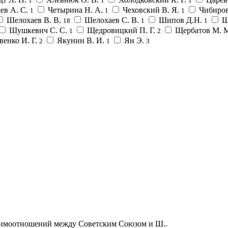
1
1
1
ев А. С.
Четырина Н. А.
Чеховский В. Я.
Чибиров
1
1
1
Шелохаев В. В.
Шелохаев С. В.
Шипов Д.Н.
Ш
18
1
1
Шушкевич С. С.
Щедровицкий П. Г.
Щербатов М. 
1
2
венко И. Г.
Якунин В. И.
Ян Э.
2
1
3
аимоотношений между Советским Союзом и Ш..