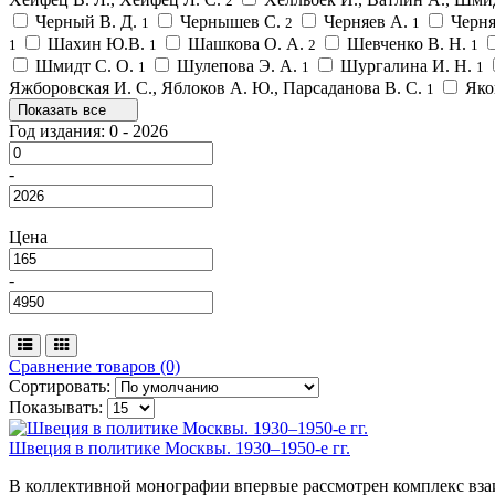
2
Черный В. Д.
Чернышев С.
Черняев А.
Черня
1
2
1
Шахин Ю.В.
Шашкова О. А.
Шевченко В. Н.
1
1
2
1
Шмидт С. О.
Шулепова Э. А.
Шургалина И. Н.
1
1
1
Яжборовская И. С., Яблоков А. Ю., Парсаданова В. С.
Яко
1
Показать все
Год издания:
0
-
2026
-
Цена
-
Сравнение товаров (0)
Сортировать:
Показывать:
Швеция в политике Москвы. 1930–1950-е гг.
В коллективной монографии впервые рассмотрен комплекс вз