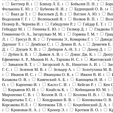
Биттнер В.
Бляхер Л. Е.
Бобылев П. Н.
Бор
1
1
1
2
Филькина Е. Ю.
Бубнова Н. И.
Будницкий О. В.
2
2
14
Ваал де Т.
Васильев Д. В.
Ватлин А. Ю.
Ва
1
1
2
5
Водолазов Г. Г.
Воленьский Я.
Волков В. П.
Вол
1
1
1
Познер В., Чернева И.
Габидулин Р.
Гайдар Е. Т.
1
2
1
Гебхардт М.
Гениева Е. Ю.
Гилмор Д.
Гладкова Т
1
3
1
Гоманенко О. А., Загорулько М. М.
Горяева Т. М.
Гра
1
7
Л.
Гросул В. Я.
Гучинова Э., Комарова Г.
Давидс
1
2
1
Даунинг Т.
Дембски С.
Демин В. А.
Демичев Е.
1
1
1
Д.
Дзуцев X. В.
Дибиров А.-Н. З.
Динер Д.
1
2
2
1
Дубин Б. В.
Дьяков А. В.
Дэвис Дж. К.
Дюпу
1
1
1
Ефименко А. Р., Мышов Н. А., Тархова Н. С.
Жантовский
3
Завьялов В. Т.
Загорский А. В., Никитин А. И.
За
1
1
Г. С.
Зеленов М. В.
Зельцер А.
Золотухина М. В.
1
4
1
Иванов И. С.
Иванцова О. К.
Ивкин В. И.
1
1
4
1
Казакова О. В.
Каменский А. Б.
Канищева Н. И.
1
1
1
О.
Карпенко И.
Каспэ С. И.
Кейган Р.
Кен О
1
1
1
1
Кирьянов Ю. И.
Кнайсль К.
Кобищанов Ю. М.
1
1
5
Мироненко С. В.
Козлов В. П.
Козлова Н. В.
Коз
1
1
1
Кондратьева Т. С.
Кондрашин В. В.
Коновалова О. В
1
1
Корсакова Н.Л.
Котюкова Т.В.
Коцюбинский Д. А.
1
1
1
Кривовая Н. А.
Кронер Э.
Кротков В. О.
Кр
1
2
1
1