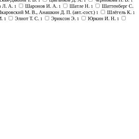
1
1
1
 Л. А.
Шаронов И. А.
Шатле Н.
Шаттенберг С.
1
1
1
каровский М. В., Анашкин Д. П. (авт.-сост.)
Шлёгель К.
1
1
М.
Элиот Т. С.
Эриксон Э.
Юркин И. Н.
1
1
1
1