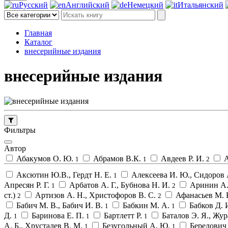
Русский
Английский
Немецкий
Итальянский
Главная
Каталог
внесерийные издания
внесерийные издания
Фильтры
Автор
Абакумов О. Ю.
Абрамов В.К.
Авдеев Р. И.
А
1
1
2
Аксютин Ю.В., Гердт Н. Е.
Алексеева И. Ю., Сидоров
1
Апресян Р. Г.
Арбатов А. Г., Бубнова Н. И.
Аринин А.
1
2
ст.)
Артизов А. Н., Христофоров В. С.
Афанасьев М.
2
2
Бабич М. В., Бабич И. В.
Бабкин М. А.
Бабков Д. 
1
1
Д.
Баринова Е. П.
Бартлетт Р.
Баталов Э. Я., Жур
1
1
1
А. Б., Хрусталев В. М.
Безугольный А. Ю.
Берелович
1
1