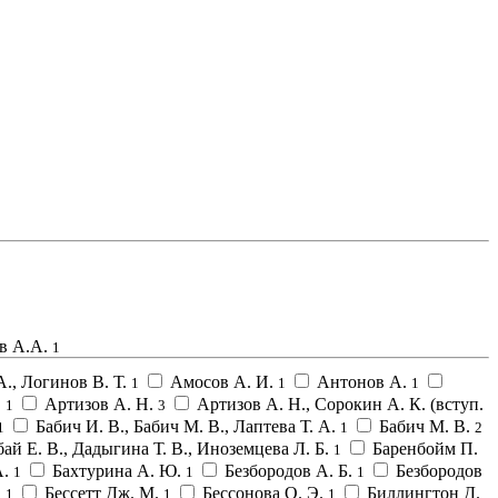
в А.А.
1
., Логинов В. Т.
Амосов А. И.
Антонов А.
1
1
1
,
Артизов А. Н.
Артизов А. Н., Сорокин А. К. (вступ.
1
3
Бабич И. В., Бабич М. В., Лаптева Т. А.
Бабич М. В.
1
1
2
бай Е. В., Дадыгина Т. В., Иноземцева Л. Б.
Баренбойм П.
1
А.
Бахтурина А. Ю.
Безбородов А. Б.
Безбородов
1
1
1
.
Бессетт Дж. М.
Бессонова О. Э.
Биллингтон Д.
1
1
1