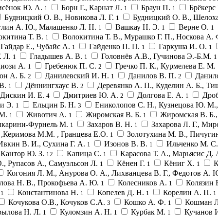
исёнок Ю. А.
Борн Г., Карнат Л.
Браун П.
Брёкерс
1
1
1
Будницкий О. В., Новикова Л. Г.
Будницкий О. В., Шелоха
1
тлин А. Ю., Малашенко Л. Н.
Вашкау Н. Э.
Верне О.
1
1
1
окитина Т. В.
Волокитина Т. В., Мурашко Г. П., Носкова А.
1
Гайдар Е., Чубайс А.
Гайденко П. П.
Гаркуша И. О.
1
1
1
. Л.
Гладышев А. В.
Головнёв А.В., Гучинова Э.-Б.М.
1
1
1
циози А.
Гребенюк П. C.
Гречко П. К., Курмелева Е. М.
1
2
он А. Б.
Данилевский И. Н.
Данилов В. П.
Данило
2
1
2
 В.
Дённингхаус В.
Деревянко А. П., Куделин А. Б., Ти
1
2
Дискин И. Е.
Дмитриев Ю. А.
Долгова Е. А.
Дро
4
2
1
и Э.
Ельцин Б. Н.
Ениколопов С. Н., Кузнецова Ю. М.,
1
3
 М.
Животич А.
Жиромская В. Б.
Жиромская В. Б.
1
1
1
нкарини-Фурнель М.
Захаров В. Н.
Захарова Л. Г., Ми
1
1
 ,Керимова М.М. , Гранцева Е.О.
Золотухина М. В., Пичуги
1
Ивкин В. И., Сухина Г. А.
Изонов В. В.
Ильченко М. С.
1
1
Кантор Ю. З.
Капица С.
Карасова Т. А., Марьясис Д.
12
1
., Рупасов А., Самуэльсон Л.
Кёнен Г.
Кёниг Х.
К
1
1
1
Когония Л. М., Анурова О. А., Лихванцева В. Г., Федотов А. 
лова Н. В., Прокофьева А. Ю.
Колесников А.
Колязин 
1
1
.
Константинова Н.
Копелев Д. Н.
Корелин А. П.
1
1
1
1
Кочукова О.В., Кочуков С.А.
Кошко А. Ф.
Кошман Л
3
1
ылова Н. Л.
Куломзин А. Н.
Курбак М.
Кучанов 
1
1
1