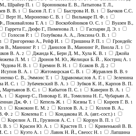
 М., Шрайер П.
Бронникова Е. В., Латыпова Т. Л.,
1
ев В. В.
Бызов Л. Г.
Быстрова И. В.
Бычков С.С.
1
1
1
Верт Н., Мироненко С. В.
Вильмаре П. Ф.
1
1
 Ф., Покивайлова Т. А
Воскобойников О. С.
Вуазен В.,
1
1
Гаррета Г., Дюфо Г., Пименова Л.
Гаспарян Д. Э.
1
1
Голосов Р.
Голубкова А. А., Лексина О. В.
1
1
Григоренко А., Рейф И.
Гришина Р. П.
Грондейс
1
1
1
в В., Маннинг Р.
Данилов В., Маннинг Р., Виола Л.
1
1
шков В. А.
Джанда К., Бери Д. М., Хула К. В.
Джойа
2
1
бижева Л. М.
Дронов М. Ю., Желицки Б. Й. , Костриц А.
1
1
 Чудова Н. В.
Еремин В. Н.
Есаков В. Д.
1
1
2
, Исупов В. А.
Житомирская С. В.
Журавлев В. В.
1
1
9
роненко С. В., Эммонс Т.
Здравомыслов А. Г.
Зеленина
1
1
на И. С.
Зубачевский В. А.
Зубков К. И., Карпов В. П.
1
3
, Мартьянов В. С.
Кабытов П. С.
Каверин В. А.
1
1
1
 А.
Карнер С., Пивовар Е. И., Томилина Н. Г., Чубарьян А.
1
еннан Дж. Ф.
Кепель Ж.
Кизны Т.
Киреев Г. В.
1
1
1
1
Ю.
Кожокин Е. М.
Козлов В. А.
Козлов В. А.,
1
2
2
В. Ф.
Комлева Г.
Кондакова И. А. (авт.-сост.)
2
1
1
Корелин А. П., Грузинов А. С.
Корзун В. П.
1
1
. В.
Красин Ю. А.
Крастев П.
Кривенький В. В.
5
1
1
И. С.
Куэто А.
Лавик Н. Й., Свеосс Н.
Лапшина
1
1
1