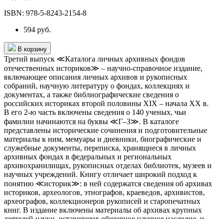
ISBN:
978-5-8243-2154-8
594 руб.
В корзину
Третий выпуск ≪Каталога личных архивных фондов
отечественных историков≫ – научно-справочное издание,
включающее описания личных архивов и рукописных
собраний, научную литературу о фондах, коллекциях и
документах, а также библиографические сведения о
российских историках второй половины XIX – начала XX в.
В его 2-ю часть включены сведения о 140 ученых, чьи
фамилии начинаются на буквы ≪Г–З≫. В каталоге
представлены исторические сочинения и подготовительные
материалы к ним, мемуары и дневники, биографические и
служебные документы, переписка, хранящиеся в личных
архивных фондах в федеральных и региональных
архивохранилищах, рукописных отделах библиотек, музеев и
научных учреждений. Книгу отличает широкий подход к
понятию ≪историк≫: в ней содержатся сведения об архивах
историков, археологов, этнографов, краеведов, архивистов,
археографов, коллекционеров рукописей и старопечатных
книг. В издание включены материалы об архивах крупных
деятелей науки, оставивших обширное научное наследие, и