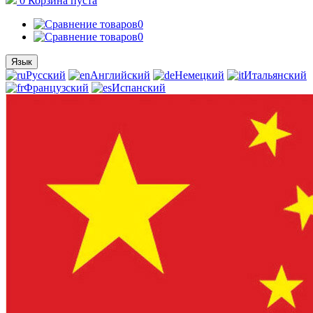
0
Корзина
пуста
0
0
Язык
Русский
Английский
Немецкий
Итальянский
Французский
Испанский