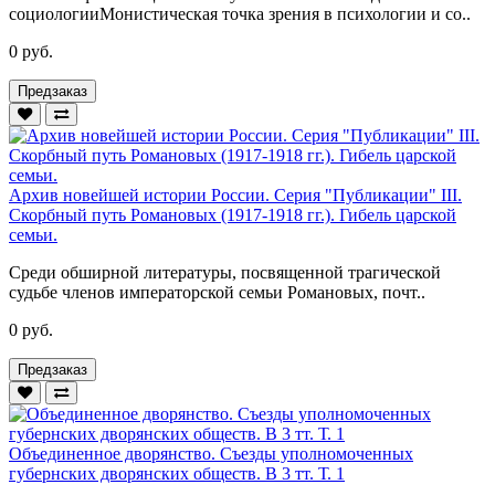
социологииМонистическая точка зрения в психологии и со..
0 руб.
Предзаказ
Архив новейшей истории России. Серия "Публикации" III.
Скорбный путь Романовых (1917-1918 гг.). Гибель царской
семьи.
Среди обширной литературы, посвященной трагической
судьбе членов императорской семьи Романовых, почт..
0 руб.
Предзаказ
Объединенное дворянство. Съезды уполномоченных
губернских дворянских обществ. В 3 тт. Т. 1