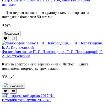
Петр Великий. Окно в Европу. Рождение Российской
империи
Это первая написанная французскими авторами за
последние более чем 50 лет мо..
0 руб.
Предзаказ
Философия права: П. И. Новгородцев, Л. И. Петражицкий, Б.
А. Кистяковский
Купить электронную версию книги: ЛитРес Книга
посвящена творчеству трех выдаю..
558 руб.
В корзину
Исторический архив 2017 №1