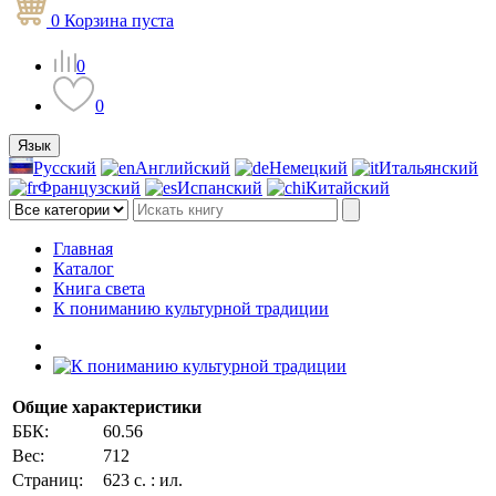
0
Корзина
пуста
0
0
Язык
Русский
Английский
Немецкий
Итальянский
Французский
Испанский
Китайский
Главная
Каталог
Книга света
К пониманию культурной традиции
Общие характеристики
ББК:
60.56
Вес:
712
Страниц:
623 с. : ил.