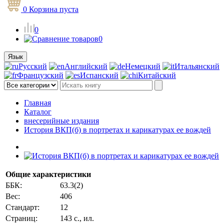
0
Корзина
пуста
0
0
Язык
Русский
Английский
Немецкий
Итальянский
Французский
Испанский
Китайский
Главная
Каталог
внесерийные издания
История ВКП(б) в портретах и карикатурах ее вождей
Общие характеристики
ББК:
63.3(2)
Вес:
406
Стандарт:
12
Страниц:
143 с., ил.