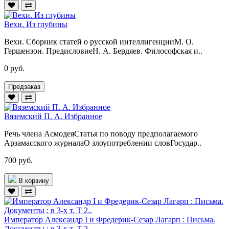
Вехи. Из глубины
Вехи. Сборник статей о русской интеллигенцииМ. О.
Гершензон. ПредисловиеН. А. Бердяев. Философская и..
0 руб.
Предзаказ
Вяземский П. А. Избранное
Речь члена АсмодеяСтатья по поводу предполагаемого
Арзамасского журналаО злоупотреблении словГосудар..
700 руб.
В корзину
Император Александр I и Фредерик-Сезар Лагарп : Письма.
Документы : в 3-х т. Т 2..