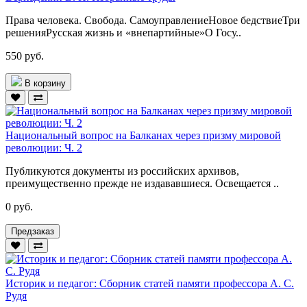
Права человека. Свобода. СамоуправлениеНовое бедствиеТри
решенияРусская жизнь и «внепартийные»О Госу..
550 руб.
В корзину
Национальный вопрос на Балканах через призму мировой
революции: Ч. 2
Публикуются документы из российских архивов,
преимущественно прежде не издававшиеся. Освещается ..
0 руб.
Предзаказ
Историк и педагог: Сборник статей памяти профессора А. С.
Рудя