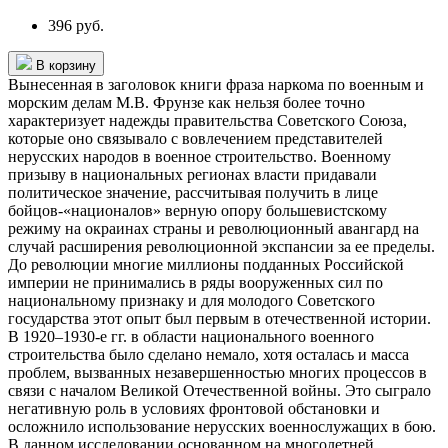
396 руб.
В корзину
Вынесенная в заголовок книги фраза наркома по военным и
морским делам М.В. Фрунзе как нельзя более точно
характеризует надежды правительства Советского Союза,
которые оно связывало с вовлечением представителей
нерусских народов в военное строительство. Военному
призыву в национальных регионах власти придавали
политическое значение, рассчитывая получить в лице
бойцов-«националов» верную опору большевистскому
режиму на окраинах страны и революционный авангард на
случай расширения революционной экспансии за ее пределы.
До революции многие миллионы подданных Российской
империи не принимались в ряды вооруженных сил по
национальному признаку и для молодого Советского
государства этот опыт был первым в отечественной истории.
В 1920–1930-е гг. в области национального военного
строительства было сделано немало, хотя осталась и масса
проблем, вызванных незавершенностью многих процессов в
связи с началом Великой Отечественной войны. Это сыграло
негативную роль в условиях фронтовой обстановки и
осложнило использование нерусских военнослужащих в бою.
В данном исследовании,основанном на многолетней