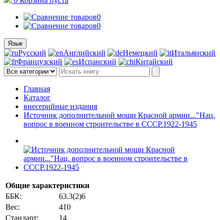
0
Корзина
пуста
0
0
Язык
Русский
Английский
Немецкий
Итальянский
Французский
Испанский
Китайский
Главная
Каталог
внесерийные издания
Источник дополнительной мощи Красной армии..."Нац.
вопрос в военном строительстве в СССР.1922-1945
Общие характеристики
ББК:
63.3(2)6
Вес:
410
Стандарт:
14