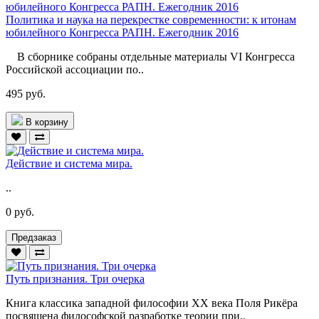
Политика и наука на перекрестке современности: к итонам
юбилейного Конгресса РАПН. Ежегодник 2016
В сборнике собраны отдельные материалы VI Конгресса
Российской ассоциации по..
495 руб.
В корзину
Действие и система мира.
..
0 руб.
Предзаказ
Путь признания. Три очерка
Книга классика западной философии XX века Поля Рикёра
посвящена философской разработке теории при..