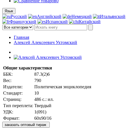
0
Язык
Русский
Английский
Немецкий
Итальянский
Французский
Испанский
Китайский
Главная
Алексей Алексеевич Ухтомский
Общие характеристики
ББК:
87.3(2)6
Вес:
790
Издатели:
Политическая энциклопедия
Стандарт:
10
Страниц:
486 с.: ил.
Тип переплета:
Твердый
УДК:
1(091)
Формат:
60х90/16
заказать оптовый тираж