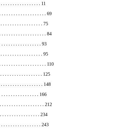
 . . . . . . . . . . . . . 11
. . . . . . . . . . . . . . . . . 69
 . . . . . . . . . . . . . . 75
 . . . . . . . . . . . . . . . . . 84
. . . . . . . . . . . . . . 93
 . . . . . . . . . . . . . . 95
 . . . . . . . . . . . . . . . . . . 110
 . . . . . . . . . . . . . . . 125
. . . . . . . . . . . . . . . . 148
. . . . . . . . . . . . . 166
 . . . . . . . . . . . . . . . . 212
. . . . . . . . . . . . . . 234
. . . . . . . . . . . . . . . 243