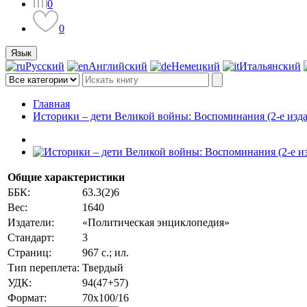
0
0
Язык
Русский
Английский
Немецкий
Итальянский
Главная
Историки – дети Великой войны: Воспоминания (2-е изд
Общие характеристики
ББК:
63.3(2)6
Вес:
1640
Издатели:
«Политическая энциклопедия»
Стандарт:
3
Страниц:
967 с.; ил.
Тип переплета:
Твердый
УДК:
94(47+57)
Формат:
70х100/16