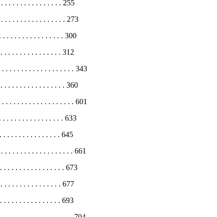
 . . . . . . . . . . . . 255
 . . . . . . . . . . . . . . 273
 . . . . . . . . . . . . . 300
. . . . . . . . . . . . . 312
 . . . . . . . . . . . . . . . . . 343
. . . . . . . . . . . . . . 360
 . . . . . . . . . . . . . . . . . 601
. . . . . . . . . . . . . . 633
. . . . . . . . . . . . 645
 . . . . . . . . . . . . . . . . . 661
 . . . . . . . . . . . . . . 673
. . . . . . . . . . . . . 677
 . . . . . . . . . . . . 693
. . . . . . . . . . . . . . . . . 704