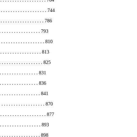
 . . . . . . . . . . . . . . . . . 744
. . . . . . . . . . . . . . . . 786
. . . . . . . . . . . . . 793
 . . . . . . . . . . . . . . . . 810
 . . . . . . . . . . . . . . 813
. . . . . . . . . . . . . . . 825
 . . . . . . . . . . . . 831
 . . . . . . . . . . . . 836
 . . . . . . . . . . . . . 841
 . . . . . . . . . . . . . . . . 870
 . . . . . . . . . . . . . . . . 877
 . . . . . . . . . . . . . 893
. . . . . . . . . . . . . . 898