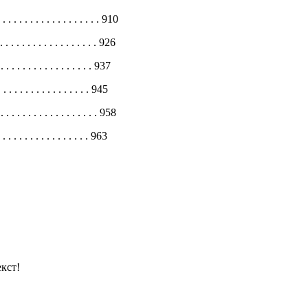
. . . . . . . . . . . . . . . . 910
. . . . . . . . . . . . . . . 926
 . . . . . . . . . . . . . . 937
 . . . . . . . . . . . . . 945
 . . . . . . . . . . . . . . . 958
. . . . . . . . . . . . . 963
кст!