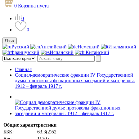
0
Корзина
пуста
0
0
Язык
Русский
Английский
Немецкий
Итальянский
Французский
Испанский
Китайский
Главная
Социал-демократические фракции IV Государственной
думы: протоколы фракционных заседаний и материалы.
1912 – февраль 1917 г.
Общие характеристики
ББК:
63.3(2)52
Вес:
1170 г.