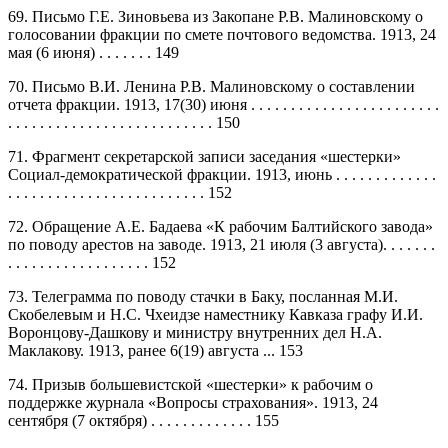
69. Письмо Г.Е. Зиновьева из Закопане Р.В. Малиновскому о
голосовании фракции по смете почтового ведомства. 1913, 24
мая (6 июня) . . . . . . . 149
70. Письмо В.И. Ленина Р.В. Малиновскому о составлении
отчета фракции. 1913, 17(30) июня . . . . . . . . . . . . . . . . . . . . . . . .
. . . . . . . . . . . . . . . . . . . . . . . . . . 150
71. Фрагмент секретарской записи заседания «шестерки»
Социал-демократической фракции. 1913, июнь . . . . . . . . . . . . .
. . . . . . . . . . . . . . . . . . . . . . . . . 152
72. Обращение А.Е. Бадаева «К рабочим Балтийского завода»
по поводу арестов на заводе. 1913, 21 июля (3 августа). . . . . . .
. . . . . . . . . . . . . . . . . . 152
73. Телеграмма по поводу стачки в Баку, посланная М.И.
Скобелевым и Н.С. Чхеидзе наместнику Кавказа графу И.И.
Воронцову-Дашкову и министру внутренних дел Н.А.
Маклакову. 1913, ранее 6(19) августа ... 153
74. Призыв большевистской «шестерки» к рабочим о
поддержке журнала «Вопросы страхования». 1913, 24
сентября (7 октября) . . . . . . . . . . . . . 155