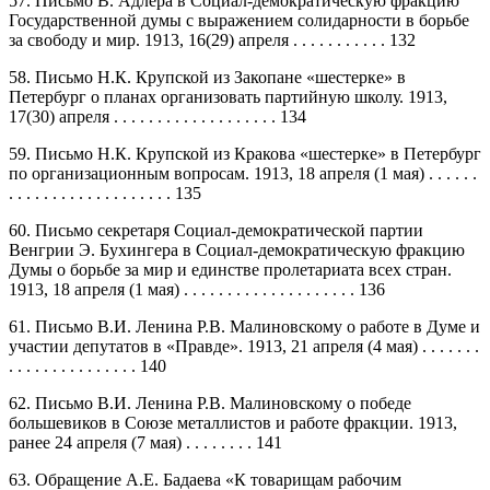
57. Письмо В. Адлера в Социал-демократическую фракцию
Государственной думы с выражением солидарности в борьбе
за свободу и мир. 1913, 16(29) апреля . . . . . . . . . . . 132
58. Письмо Н.К. Крупской из Закопане «шестерке» в
Петербург о планах организовать партийную школу. 1913,
17(30) апреля . . . . . . . . . . . . . . . . . . . 134
59. Письмо Н.К. Крупской из Кракова «шестерке» в Петербург
по организационным вопросам. 1913, 18 апреля (1 мая) . . . . . .
. . . . . . . . . . . . . . . . . . . 135
60. Письмо секретаря Социал-демократической партии
Венгрии Э. Бухингера в Социал-демократическую фракцию
Думы о борьбе за мир и единстве пролетариата всех стран.
1913, 18 апреля (1 мая) . . . . . . . . . . . . . . . . . . . . 136
61. Письмо В.И. Ленина Р.В. Малиновскому о работе в Думе и
участии депутатов в «Правде». 1913, 21 апреля (4 мая) . . . . . . .
. . . . . . . . . . . . . . . 140
62. Письмо В.И. Ленина Р.В. Малиновскому о победе
большевиков в Союзе металлистов и работе фракции. 1913,
ранее 24 апреля (7 мая) . . . . . . . . 141
63. Обращение А.Е. Бадаева «К товарищам рабочим