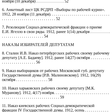
ноября (10 декабря) . . . . . . . . . . . . . . 52
6. Анкетный лист ЦК РСДРП «Выборы по рабочей курии».
1912, 28 ноября (11 декабря). . . . . . . . . . . . . . . . . . . . . . . . . . . . . .
. . . . . . . . . . . . . . . . . . . . . . . . . . . 52
7. Резолюция Социал-демократической фракции о приеме
Е.И. Ягелло в свои ряды. 1912, ранее 1(14) декабря . . . . . . . . . .
. . . . . . . . . . . . . . . . . . . . . 54
НАКАЗЫ ИЗБИРАТЕЛЕЙ ДЕПУТАТАМ
8. Сталин И.В. Наказ петербургских рабочих своему рабочему
депутату [А.Е. Бадаеву]. 1912, ранее 14(27) октября . . . . . . . . . .
. . . . . . . . . . . . . . . . . 56
9. Наказ выборщиков от рабочих Московской губ. депутату
Государственной думы [Р.В. Малиновскому]. 1912, 16(29)
октября . . . . . . . . . . . . . . . . 58
10. Наказ харьковских рабочих своему депутату [М.К.
Муранову]. 1912, 4(17) ноября. . . . . . . . . . . . . . . . . . . . . . . . . . . .
. . . . . . . . . . . . . . . . . . . . . . . . . . . . . 59
11. Наказ киевских рабочих Социал-демократической
фракции IV Государственной думы. 1912, осень . . . . . . . . . . . .