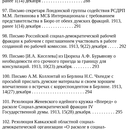
ранее 1(14) декабря . . . . . . . . . . . . . . . . . . 288
97. Письмо секретаря Лондонской группы содействия РСДРП
М.М. Литвинова в МСБ Интернационала с требованием
представительства в Бюро от обеих думских фракций. 1913,
ранее 1(14) декабря . . . . . . . . . . . . . . 291
98. Письмо Российской социал-демократической рабочей
фракции к рабочим с приглашением участвовать в работе
созданной ею рабочей комиссии. 1913, 9(22) декабря . . . . . 292
99. Письмо [И.А. Киселева] из Цюриха А.Ф. Бурьянову о
необходимости его срочного приезда за границу для
консультаций. 1913, 10(23) декабря. . . . . . . . . 293
100. Письмо А.М. Коллонтай из Берлина Н.С. Чхеидзе с
просьбой прислать думские материалы и своем хорошем
впечатлении о встречах с корреспондентом в Берлине. 1913,
14(27) декабря . . . . . . . . . . . . . . . . . . . . . . . 294
101. Резолюция Женевского идейного кружка «Вперед» о
расколе Социал-демократической фракции IV
Государственной думы. 1913, 15(28) декабря. . . . . . . . . . . 295
102. Резолюция Кавказской областной социал-
демократической организации «О расколе в социал-