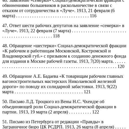
46. Заявление «семерки» Социал-демократической фракции с
обвинениями большевиков в раскольничестве в связи с
отказом от сотрудничества в «Луче». 1913, 21 февраля (6
марта) . . . . . . . . . . . . . . . . . . . . . . . . . . . . . . . . 116
47. Ответ шести рабочих депутатов на заявление «семерки» в
«Луче». 1913, 22 февраля (7 марта) . . . . . . . . . . . . . . . . . . . . . . . .
. . . . . . . . . . . . . . . . . . . . . . 118
48. Обращение «шестерки» Социал-демократической фракции
«К рабочим и работницам Московской, Костромской и
Владимирской губ.» с призывом к созданию денежного фонда
для издания в Москве рабочей газеты. 1913, 7(20) марта. . . . . .
. . . . . . . . . . . . . . . . . . . . . . . . . . . . . . . . . . . . . . . . . . . . . . . . . . 120
49. Обращение А.Е. Бадаева «К товарищам рабочим главных
вагоностроительных мастерских Николаевской железной
дороги» по поводу их солидарной забастовки. 1913, 9(22)
марта . . . . . . . . . . . . . . . . . . . . . . . . . . . . . . 121
50. Письмо Л.Д. Троцкого из Вены Н.С. Чхеидзе об
объединяющей роли Социал-демократической фракции в
партии. 1913, 19 марта (2 апреля) . . . . . . . . . . 122
51. Письмо из Петербурга от редакции «Правды» в
Заграничное бюро ЦК РСДРП. 1913, 26 марта (8 апреля) . . . . .