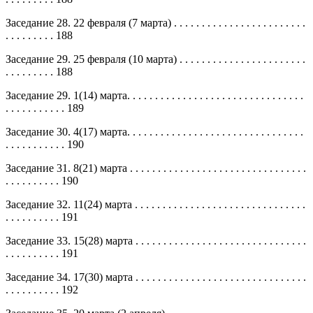
Заседание 28. 22 февраля (7 марта) . . . . . . . . . . . . . . . . . . . . . . . .
. . . . . . . . . 188
Заседание 29. 25 февраля (10 марта) . . . . . . . . . . . . . . . . . . . . . . .
. . . . . . . . . 188
Заседание 29. 1(14) марта. . . . . . . . . . . . . . . . . . . . . . . . . . . . . . . .
. . . . . . . . . . . 189
Заседание 30. 4(17) марта. . . . . . . . . . . . . . . . . . . . . . . . . . . . . . . .
. . . . . . . . . . . 190
Заседание 31. 8(21) марта . . . . . . . . . . . . . . . . . . . . . . . . . . . . . . . .
. . . . . . . . . . 190
Заседание 32. 11(24) марта . . . . . . . . . . . . . . . . . . . . . . . . . . . . . . .
. . . . . . . . . . 191
Заседание 33. 15(28) марта . . . . . . . . . . . . . . . . . . . . . . . . . . . . . . .
. . . . . . . . . . 191
Заседание 34. 17(30) марта . . . . . . . . . . . . . . . . . . . . . . . . . . . . . . .
. . . . . . . . . . 192