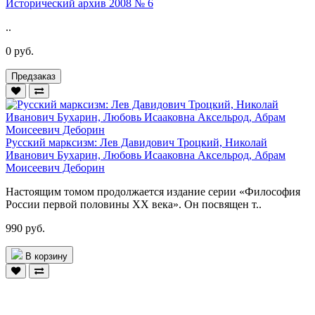
Исторический архив 2008 № 6
..
0 руб.
Предзаказ
Русский марксизм: Лев Давидович Троцкий, Николай
Иванович Бухарин, Любовь Исааковна Аксельрод, Абрам
Моисеевич Деборин
Настоящим томом продолжается издание серии «Философия
России первой половины ХХ века». Он посвящен т..
990 руб.
В корзину