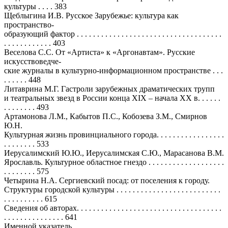
культуры . . . . 383
Щеблыгина И.В. Русское Зарубежье: культура как
пространство-
образующий фактор . . . . . . . . . . . . . . . . . . . . . . . . . . . . . . . . . . . .
. . . . . . . . . . . . 403
Веселова С.С. От «Артиста» к «Аргонавтам». Русские
искусствоведче-
ские журналы в культурно-информационном пространстве . . .
. . . . . . 448
Литаврина М.Г. Гастроли зарубежных драматических трупп
и театральных звезд в России конца XIX – начала XX в. . . . . .
. . . . . . . . 493
Артамонова Л.М., Кабытов П.С., Кобозева З.М., Смирнов
Ю.Н.
Культурная жизнь провинциального города. . . . . . . . . . . . . . . . .
. . . . . . . . 533
Иерусалимский Ю.Ю., Иерусалимская С.Ю., Марасанова В.М.
Ярославль. Культурное областное гнездо . . . . . . . . . . . . . . . . . . .
. . . . . . . . 575
Четырина Н.А. Сергиевский посад: от поселения к городу.
Структуры городской культуры . . . . . . . . . . . . . . . . . . . . . . . . . .
. . . . . . . . . . 615
Сведения об авторах. . . . . . . . . . . . . . . . . . . . . . . . . . . . . . . . . . . .
. . . . . . . . . . . . . . . 641
Именной указатель . . . . . . . . . . . . . . . . . . . . . . . . . . . . . . . . . . . . .