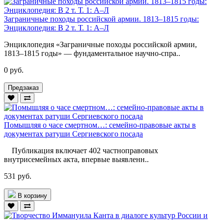
Заграничные походы российской армии. 1813–1815 годы:
Энциклопедия: В 2 т. Т. 1: А–Л
Энциклопедия «Заграничные походы российской армии,
1813–1815 годы» — фундаментальное научно-спра..
0 руб.
Предзаказ
Помышляя о часе смертном…: семейно-правовые акты в
документах ратуши Сергиевского посада
Публикация включает 402 частноправовых
внутрисемейных акта, впервые выявленн..
531 руб.
В корзину