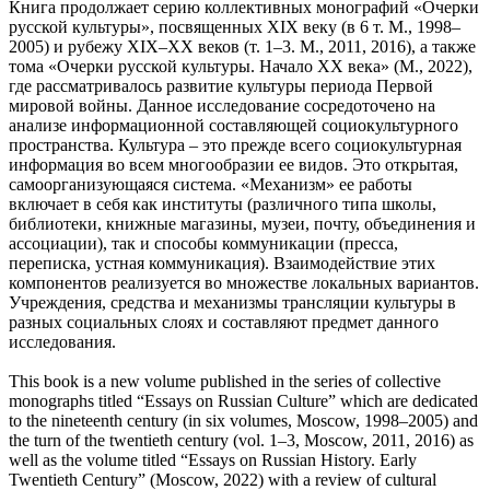
Книга продолжает серию коллективных монографий «Очерки
русской культуры», посвященных XIX веку (в 6 т. М., 1998–
2005) и рубежу XIX–ХХ веков (т. 1–3. М., 2011, 2016), а также
тома «Очерки русской культуры. Начало XX века» (М., 2022),
где рассматривалось развитие культуры периода Первой
мировой войны. Данное исследование сосредоточено на
анализе информационной составляющей социокультурного
пространства. Культура – это прежде всего социокультурная
информация во всем многообразии ее видов. Это открытая,
самоорганизующаяся система. «Механизм» ее работы
включает в себя как институты (различного типа школы,
библиотеки, книжные магазины, музеи, почту, объединения и
ассоциации), так и способы коммуникации (пресса,
переписка, устная коммуникация). Взаимодействие этих
компонентов реализуется во множестве локальных вариантов.
Учреждения, средства и механизмы трансляции культуры в
разных социальных слоях и составляют предмет данного
исследования.
This book is a new volume published in the series of collective
monographs titled “Essays on Russian Culture” which are dedicated
to the nineteenth century (in six volumes, Moscow, 1998–2005) and
the turn of the twentieth century (vol. 1–3, Moscow, 2011, 2016) as
well as the volume titled “Essays on Russian History. Early
Twentieth Century” (Moscow, 2022) with a review of cultural