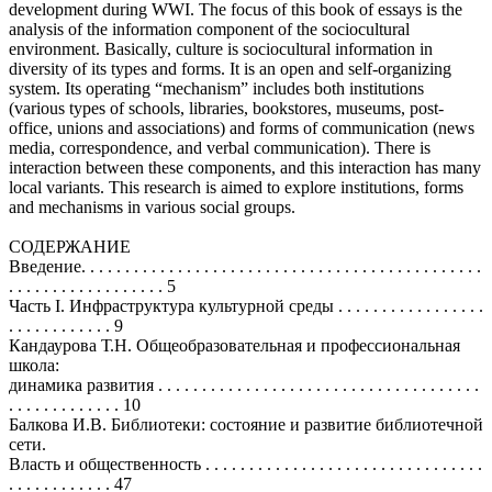
development during WWI. The focus of this book of essays is the
analysis of the information component of the sociocultural
environment. Basically, culture is sociocultural information in
diversity of its types and forms. It is an open and self-organizing
system. Its operating “mechanism” includes both institutions
(various types of schools, libraries, bookstores, museums, post-
office, unions and associations) and forms of communication (news
media, correspondence, and verbal communication). There is
interaction between these components, and this interaction has many
local variants. This research is aimed to explore institutions, forms
and mechanisms in various social groups.
СОДЕРЖАНИЕ
Введение. . . . . . . . . . . . . . . . . . . . . . . . . . . . . . . . . . . . . . . . . . . . . .
. . . . . . . . . . . . . . . . . . 5
Часть I. Инфраструктура культурной среды . . . . . . . . . . . . . . . . .
. . . . . . . . . . . . 9
Кандаурова Т.Н. Общеобразовательная и профессиональная
школа:
динамика развития . . . . . . . . . . . . . . . . . . . . . . . . . . . . . . . . . . . . .
. . . . . . . . . . . . . 10
Балкова И.В. Библиотеки: состояние и развитие библиотечной
сети.
Власть и общественность . . . . . . . . . . . . . . . . . . . . . . . . . . . . . . . .
. . . . . . . . . . . . 47