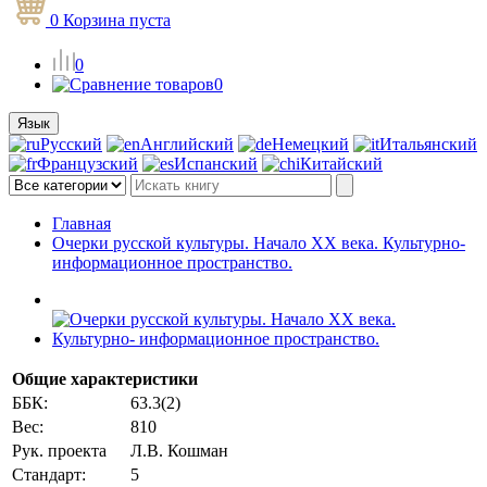
0
Корзина
пуста
0
0
Язык
Русский
Английский
Немецкий
Итальянский
Французский
Испанский
Китайский
Главная
Очерки русской культуры. Начало XX века. Культурно-
информационное пространство.
Общие характеристики
ББК:
63.3(2)
Вес:
810
Рук. проекта
Л.В. Кошман
Стандарт:
5