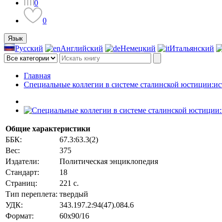
0
0
Язык
Русский
Английский
Немецкий
Итальянский
Главная
Специальные коллегии в системе сталинской юстиции:ис
Общие характеристики
ББК:
67.3:63.3(2)
Вес:
375
Издатели:
Политическая энциклопедия
Стандарт:
18
Страниц:
221 с.
Тип переплета:
твердый
УДК:
343.197.2:94(47).084.6
Формат:
60x90/16