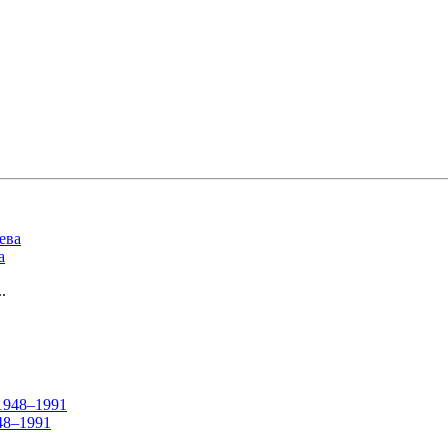
а
.
48–1991