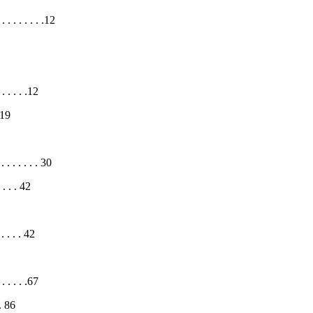
. . . . . . . . .12
. . . . . .12
.19
. . . . . . . 30
. . . 42
 . . . . 42
. . . . . .67
. 86