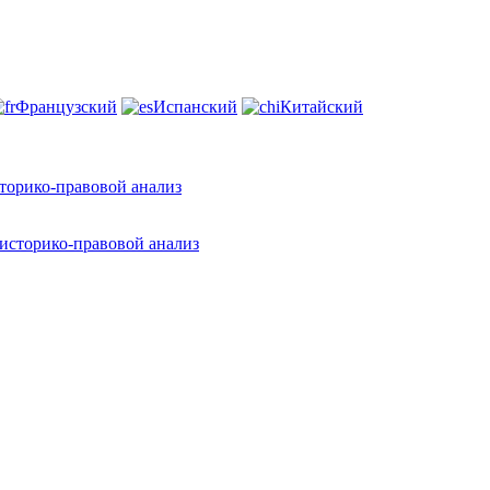
Французский
Испанский
Китайский
торико-правовой анализ