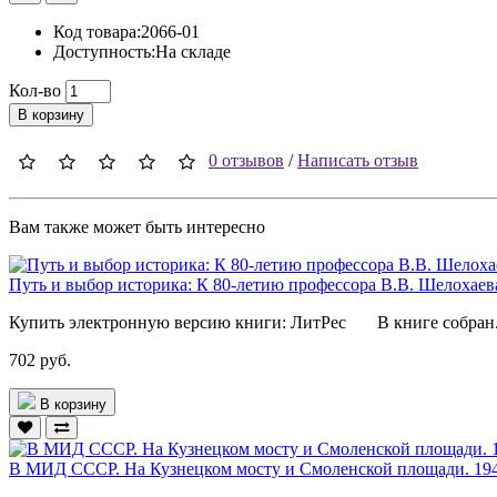
Код товара:2066-01
Доступность:На складе
Кол-во
В корзину
0 отзывов
/
Написать отзыв
Вам также может быть интересно
Путь и выбор историка: К 80-летию профессора В.В. Шелохаев
Купить электронную версию книги: ЛитРес В книге собран.
702 руб.
В корзину
В МИД СССР. На Кузнецком мосту и Смоленской площади. 19