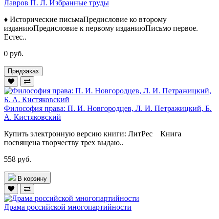
Лавров П. Л. Избранные труды
♦ Исторические письмаПредисловие ко второму
изданиюПредисловие к первому изданиюПисьмо первое.
Естес..
0 руб.
Предзаказ
Философия права: П. И. Новгородцев, Л. И. Петражицкий, Б.
А. Кистяковский
Купить электронную версию книги: ЛитРес Книга
посвящена творчеству трех выдаю..
558 руб.
В корзину
Драма российской многопартийности