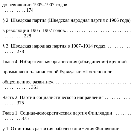
до революции 1905–1907 годов. . . . . . . . . . . . . . . . . . . . . . . . . . .
. . . . . . . . . . 174
§ 2. Шведская партия (Шведская народная партия с 1906 года)
в революции 1905–1907 годов. . . . . . . . . . . . . . . . . . . . . . . . . . . .
. . . . . . . . . 228
§ 3. Шведская народная партия в 1907–1914 годах. . . . . . . . . . .
. . . . . . 278
Глава 4. Избирательная организация (объединение) крупной
промышленно-финансовой буржуазии «Постепенное
общественное развитие». . . . . . . . . . . . . . . . . . . . . . . . . . . . . . . . .
. . . . . . . . . . . . 361
Часть 2. Партии социалистического направления . . . . . . . . . . .
. . . . . . 375
Глава 1. Социал-демократическая партия Финляндии . . . . . . . .
. . . . . . . . 375
§ 1. От истоков развития рабочего движения Финляндии