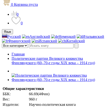
0
Корзина
пуста
0
0
Язык
Русский
Английский
Немецкий
Итальянский
Французский
Испанский
Китайский
Главная
Политические партии Великого княжества
Финляндского (60–70-е годы XIX века – 1914 год)
Общие характеристики
ББК:
66.69(4Фин)
Вес:
960 г
Издатели:
Научно-политическая книга