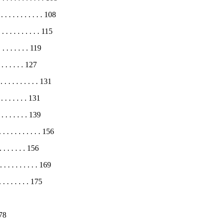
 . . . . . . . . . . . 108
. . . . . . . . . . 115
. . . . . . 119
. . . . . 127
. . . . . . . . 131
 . . . . . 131
. . . . . . 139
 . . . . . . . . 156
 . . . . . 156
 . . . . . . . . . 169
. . . . . . 175
178