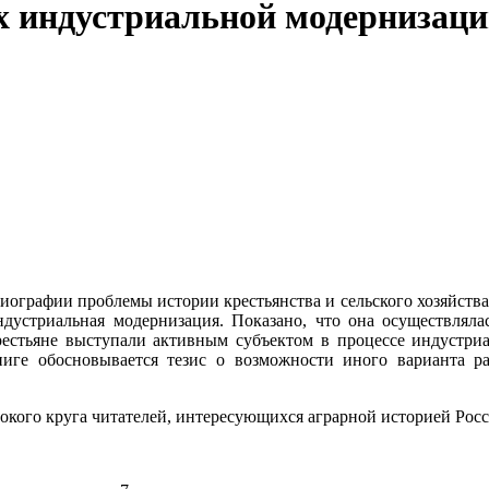
ях индустриальной модернизац
иографии проблемы истории крестьянства и сельского хозяйств
дустриальная модернизация. Показано, что она осуществлял
крестьяне выступали активным субъектом в процессе индустриа
ге обосновывается тезис о возможности иного варианта раз
рокого круга читателей, интересующихся аграрной историей Росс