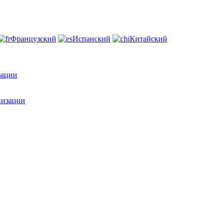
Французский
Испанский
Китайский
зации