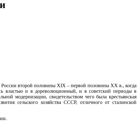
ии
а России второй половины XIX – первой половины XX в., когда
ась властью и в дореволюционный, и в советский периоды в
льной модернизации, свидетельством чего была крестьянская
вития сельского хозяйства СССР, отличного от сталинской
ии.