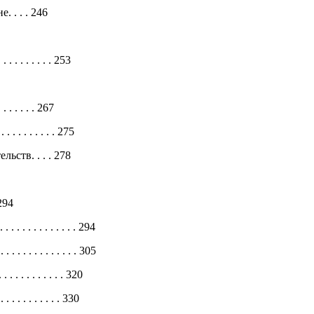
 . . . 246
 . . . . . . . . 253
. . . . . 267
 . . . . . . . . . 275
ьств. . . . 278
 294
. . . . . . . . . . . . . 294
 . . . . . . . . . . . . . 305
. . . . . . . . . . 320
. . . . . . . . . 330