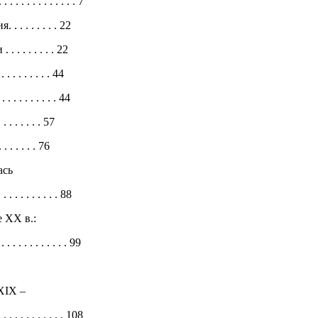
 . . . . . . . . . . . . . 7
. . . . . . . 22
 . . . . . . 22
. . . . . . 44
. . . . . . . . . 44
 . . . . . 57
 . . . . 76
ась
. . . . . . . . . . 88
 XX в.:
. . . . . . . . . . . . 99
XIX –
. . . . . . . . . . . . 108