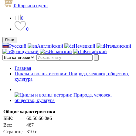
0
Корзина
пуста
0
0
Язык
Русский
Английский
Немецкий
Итальянский
Французский
Испанский
Китайский
Главная
Циклы и волны истории: Природа, человек, общество,
культура
Общие характеристики
ББК:
60.56:66.0в6
Вес:
467
Страниц:
310 с.