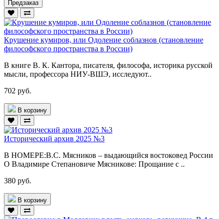
Предзаказ
Крушение кумиров, или Одоление соблазнов (становление
философского пространства в России)
В книге В. К. Кантора, писателя, философа, историка русской
мысли, профессора НИУ-ВШЭ, исследуют..
702 руб.
В корзину
Исторический архив 2025 №3
В НОМЕРЕ:В.С. Мясников – выдающийся востоковед России
О Владимире Степановиче Мясникове: Прощание с ..
380 руб.
В корзину