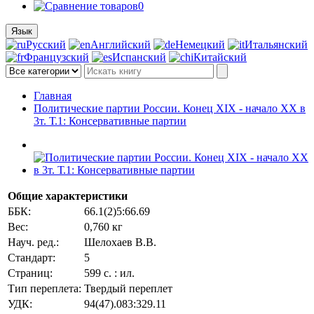
0
Язык
Русский
Английский
Немецкий
Итальянский
Французский
Испанский
Китайский
Главная
Политические партии России. Конец XIX - начало XX в
3т. Т.1: Консервативные партии
Общие характеристики
ББК:
66.1(2)5:66.69
Вес:
0,760 кг
Науч. ред.:
Шелохаев В.В.
Стандарт:
5
Страниц:
599 с. : ил.
Тип переплета:
Твердый переплет
УДК:
94(47).083:329.11