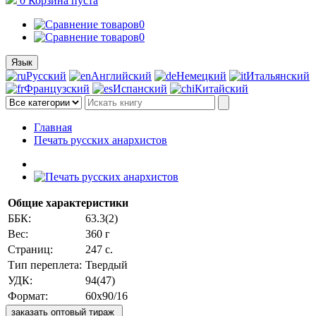
0
Корзина
пуста
0
0
Язык
Русский
Английский
Немецкий
Итальянский
Французский
Испанский
Китайский
Главная
Печать русских анархистов
Общие характеристики
ББК:
63.3(2)
Вес:
360 г
Страниц:
247 с.
Тип переплета:
Твердый
УДК:
94(47)
Формат:
60х90/16
заказать оптовый тираж