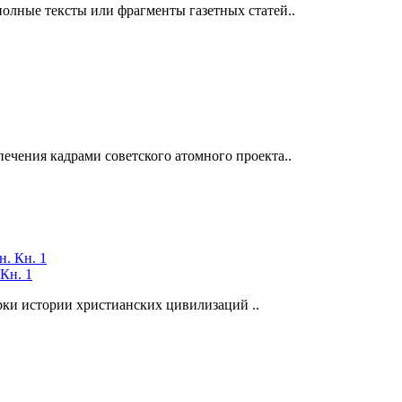
олные тексты или фрагменты газетных статей..
ечения кадрами советского атомного проекта..
 Кн. 1
черки истории христианских цивилизаций ..