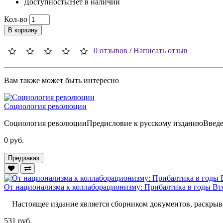
Доступность:Нет в наличии
Кол-во
В корзину
0 отзывов
/
Написать отзыв
Вам также может быть интересно
Социология революции
Социология революцииПредисловие к русскому изданиюВведен
0 руб.
Предзаказ
От национализма к коллаборационизму: Прибалтика в годы Втор
Настоящее издание является сборником документов, раскрыв
531 руб.