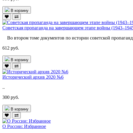
В корзину
Советская пропаганда на завершающем этапе войны (1943–1945
Во втором томе документов по истории советской пропаганды
612 руб.
В корзину
Исторический архив 2020 №6
..
300 руб.
В корзину
О России: Избранное