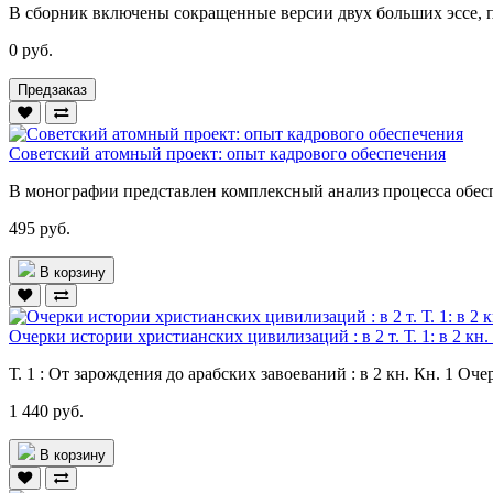
В сборник включены сокращенные версии двух больших эссе, п
0 руб.
Предзаказ
Советский атомный проект: опыт кадрового обеспечения
В монографии представлен комплексный анализ процесса обесп
495 руб.
В корзину
Очерки истории христианских цивилизаций : в 2 т. Т. 1: в 2 кн.
Т. 1 : От зарождения до арабских завоеваний : в 2 кн. Кн. 1 О
1 440 руб.
В корзину