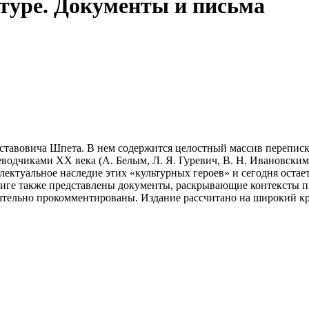
туре. Документы и письма
тавовича Шпета. В нем содержится целостный массив переписки
водчиками ХХ века (А. Белым, Л. Я. Гуревич, В. Н. Ивановским,
еллектуальное наследие этих «культурных героев» и сегодня ос
книге также представлены документы, раскрывающие контексты 
оятельно прокомментированы. Издание рассчитано на широкий к