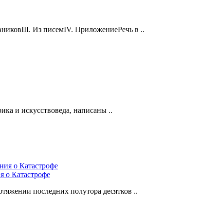
вниковIII. Из писемIV. ПриложениеРечь в ..
ка и искусствоведа, написаны ..
я о Катастрофе
отяжении последних полутора десятков ..