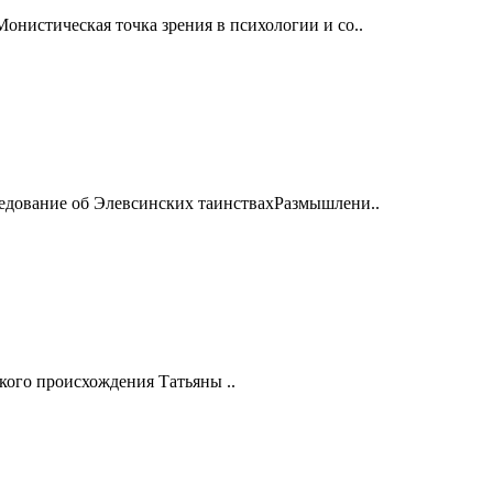
нистическая точка зрения в психологии и со..
едование об Элевсинских таинствахРазмышлени..
ого происхождения Татьяны ..