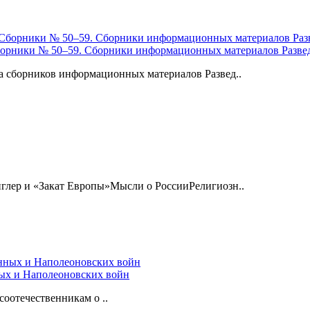
Сборники № 50–59. Сборники информационных материалов Развед
а сборников информационных материалов Развед..
глер и «Закат Европы»Мысли о РоссииРелигиозн..
ных и Наполеоновских войн
оотечественникам о ..