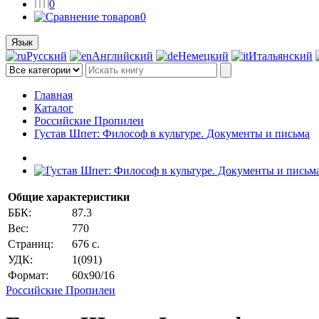
0
0
Язык
Русский
Английский
Немецкий
Итальянский
Главная
Каталог
Российские Пропилеи
Густав Шпет: Философ в культуре. Документы и письма
Общие характеристики
ББК:
87.3
Вес:
770
Страниц:
676 с.
УДК:
1(091)
Формат:
60x90/16
Российские Пропилеи