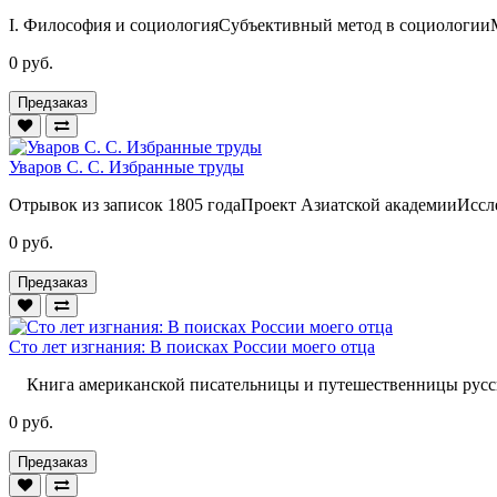
I. Философия и социологияСубъективный метод в социологииМо
0 руб.
Предзаказ
Уваров С. С. Избранные труды
Отрывок из записок 1805 годаПроект Азиатской академииИссл
0 руб.
Предзаказ
Сто лет изгнания: В поисках России моего отца
Книга американской писательницы и путешественницы русск
0 руб.
Предзаказ