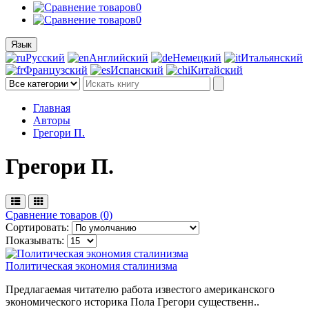
0
0
Язык
Русский
Английский
Немецкий
Итальянский
Французский
Испанский
Китайский
Главная
Авторы
Грегори П.
Грегори П.
Сравнение товаров (0)
Сортировать:
Показывать:
Политическая экономия сталинизма
Предлагаемая читателю работа известого американского
экономического историка Пола Грегори существенн..