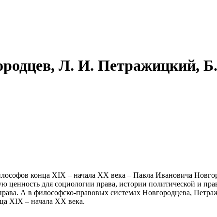
родцев, Л. И. Петражицкий, Б
ософов конца XIX – начала XX века – Павла Ивановича Новгор
ую ценность для социологии права, истории политической и пр
 права. А в философско-правовых системах Новгородцева, Петра
ца XIX – начала XX века.