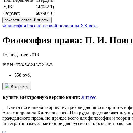
Тип переплета:
Твердый
УДК:
14(082.1)
Формат:
60x90/16
заказать оптовый тираж
Философия России первой половины ХХ века
Философия права: П. И. Новго
Год издания:
2018
ISBN:
978-5-8243-2216-3
558 руб.
В корзину
Купить электронную версию книги:
ЛитРес
Книга посвящена творчеству трех выдающихся юристов и фил
Александровича Кистяковского. Их труды представляют научн
гражданского права, но прежде всего для философии и теории
интегративизму, характерное для русской философии права кон