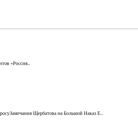
тов «Россия..
просуЗамечания Щербатова на Большой Наказ Е..