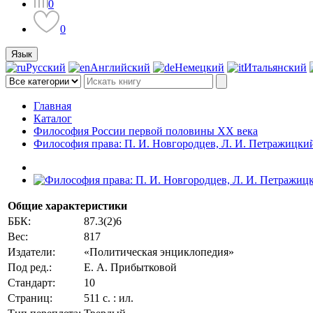
0
0
Язык
Русский
Английский
Немецкий
Итальянский
Главная
Каталог
Философия России первой половины ХХ века
Философия права: П. И. Новгородцев, Л. И. Петражицкий
Общие характеристики
ББК:
87.3(2)6
Вес:
817
Издатели:
«Политическая энциклопедия»
Под ред.:
Е. А. Прибытковой
Стандарт:
10
Страниц:
511 с. : ил.