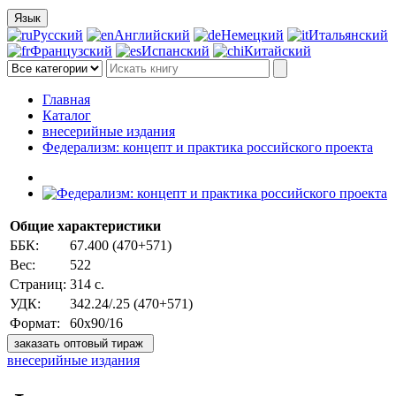
Язык
Русский
Английский
Немецкий
Итальянский
Французский
Испанский
Китайский
Главная
Каталог
внесерийные издания
Федерализм: концепт и практика российского проекта
Общие характеристики
ББК:
67.400 (470+571)
Вес:
522
Страниц:
314 с.
УДК:
342.24/.25 (470+571)
Формат:
60х90/16
заказать оптовый тираж
внесерийные издания