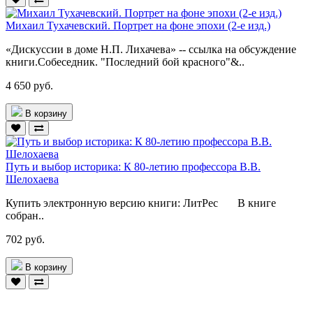
Михаил Тухачевский. Портрет на фоне эпохи (2-е изд.)
«Дискуссии в доме Н.П. Лихачева» -- ссылка на обсуждение
книги.Собеседник. "Последний бой красного"&..
4 650 руб.
В корзину
Путь и выбор историка: К 80-летию профессора В.В.
Шелохаева
Купить электронную версию книги: ЛитРес В книге
собран..
702 руб.
В корзину