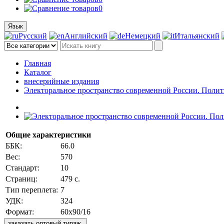
0
Язык
Русский
Английский
Немецкий
Итальянский
Главная
Каталог
внесерийные издания
Электоральное пространство современной России. Полит
Общие характеристики
ББК:
66.0
Вес:
570
Стандарт:
10
Страниц:
479 с.
Тип переплета:
7
УДК:
324
Формат:
60x90/16
заказать оптовый тираж