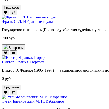
Предзаказ
Франк С. Л. Избранные труды
Государство и личность (По поводу 40-летия судебных уставов
700 руб.
В корзину
Виктор Франкл. Портрет
Виктор Э. Франкл (1905–1997) — выдающийся австрийский псих
0 руб.
Предзаказ
Туган-Барановский М. И. Избранное