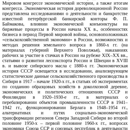
Мировом конгрессе экономической истории, а также итогам
конгресса. Экономическая история дореволюционной России
представлена исследованиями о деятельности и банкротстве
известной петербургской банкирской конторы Ф. П.
Баймакова, влиянии экономической конъюнктуры на
биржевые процессы в России начала XX в., особенностях
бизнеса в период Первой мировой войны, основоположниках
«сельскохозяйственной экономии» в России, возможностях и
методах решения земельного вопроса в 1860-х гг. (на
материалах губерний Верхнего Поволжья), наказаниях
рабочих за участие в стачках в России на рубеже XIX–XX вв.,
статьями о развитии лесоэкспорта России и Швеции в XVIII
в. и вывозе сибирского масла с 1880-х гг. Экономическая
история СССР освещается в исследовании, анализирующем
статистические данные сельскохозяйственного производства в
Сибири в 1917 – начале 1920-х гг., в статьях об экспериментах
по созданию образцовых хозяйств в доколхозной деревне,
экономических и политических отношениях СССР и
Финляндии в 1920–1930-е гг., в материалах о
перебазировании объектов промышленности СССР в 1941–
1942 гг., функционировании Берлага в 1948–1954 гг.,
альтернативах и путях социально-экономической
трансформации регионов Севера Западной Сибири во второй
половине 1950-х – первой половине 1960-х гг., вопросах
экономики Союза ССР и союзных республик в деятельности