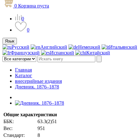
0
Корзина
пуста
0
0
Язык
Русский
Английский
Немецкий
Итальянский
Французский
Испанский
Китайский
Главная
Каталог
внесерийные издания
Дневник. 1876–1878
Общие характеристики
ББК:
63.3(2)51
Вес:
951
Стандарт:
8