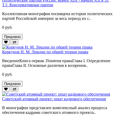
Политические партии России. Конец XIX - начало XX в 3т.
Т.1: Консервативные партии
Коллективная монография посвящена истории политических
партий Российской империи за весь период их с..
0 руб.
Предзаказ
Коркунов Н. М. Лекции по общей теории права
ВведениеКнига первая. Понятия праваГлава I. Определение
праваГлава II. Основные различия в воззрения..
0 руб.
Предзаказ
Советский атомный проект: опыт кадрового обеспечения
В монографии представлен комплексный анализ процесса
обеспечения кадрами советского атомного проекта..