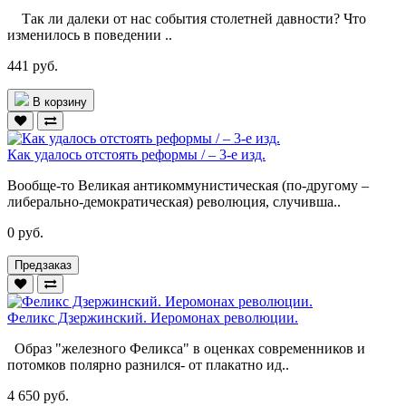
Так ли далеки от нас события столетней давности? Что
изменилось в поведении ..
441 руб.
В корзину
Как удалось отстоять реформы / – 3-е изд.
Вообще-то Великая антикоммунистическая (по-другому –
либерально-демократическая) революция, случивша..
0 руб.
Предзаказ
Феликс Дзержинский. Иеромонах революции.
Образ "железного Феликса" в оценках современников и
потомков полярно разнился- от плакатно ид..
4 650 руб.