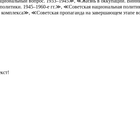
иональный вопрос. 1933–1945≫, ≪Жизнь в оккупации. Винницк
 политики. 1945–1960-е гг.≫, ≪Советская национальная полити
го комплекса≫, ≪Советская пропаганда на завершающем этапе в
кст!