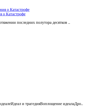
я о Катастрофе
отяжении последних полутора десятков ..
 идеалеИдеал и трагедияВоплощение идеалаДро..