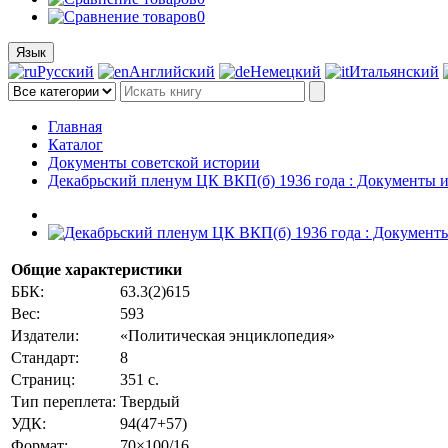
0
Язык
Русский
Английский
Немецкий
Итальянский
Главная
Каталог
Документы советской истории
Декабрьский пленум ЦК ВКП(б) 1936 года : Документы 
Общие характеристики
ББК:
63.3(2)615
Вес:
593
Издатели:
«Политическая энциклопедия»
Стандарт:
8
Страниц:
351 с.
Тип переплета:
Твердый
УДК:
94(47+57)
Формат:
70×100/16