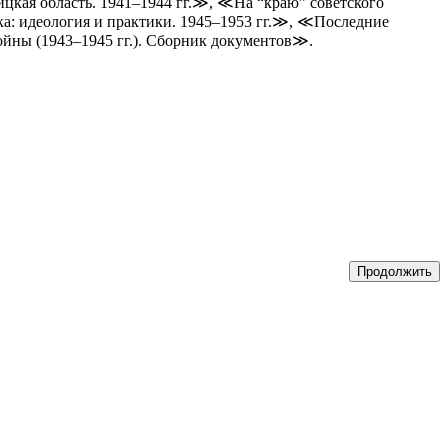
ая область. 1941–1944 гг.≫, ≪На “краю” советского
ка: идеология и практики. 1945–1953 гг.≫, ≪Последние
ойны (1943–1945 гг.). Сборник документов≫.
Продолжить