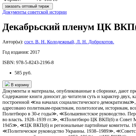
заказать оптовый тираж
Документы советской истории
Декабрьский пленум ЦК ВКП(б
Автор(ы):
сост. В. Н. Колодежный, Л. Н. Доброхотов.
Год издания:
2017
ISBN:
978-5-8243-2196-8
585 руб.
В корзину
Документы и материалы, опубликованные в сборнике, дают пр
Содержание книги доносит до читателя суть и характер двух,
построенной ≪на началах социалистического демократизма≫, 
адресовано политикам-практикам, политологам, историкам, 
Политбюро в 30-е годы≫, ≪Большевистское руководство. Пере
во власть. 1928–1939 гг.≫, ≪Политбюро ЦК ВКП(б) и Совет М
1945≫, ≪ЦК ВКП(б) и региональные партийные комитеты. 1
≪Политическое руководство Украины. 1938–1989≫, ≪Советск