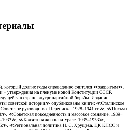
атериалы
(б), который долгие годы справедливо считался ≪закрытым≫.
рии – утверждения на пленуме новой Конституции СССР,
ведущейся в стране внутрипартийной борьбы. Издание
енты советской истории≫ опубликованы книги: ≪Сталинское
≪Советское руководство. Переписка. 1928–1941 гг.≫, ≪Письма
≫, ≪Советская повседневность и массовое сознание. 1939–
–1933≫, ≪Колхозная жизнь на Урале. 1935–1953≫,
45≫, ≪Региональная политика Н. С. Хрущева. ЦК КПСС и