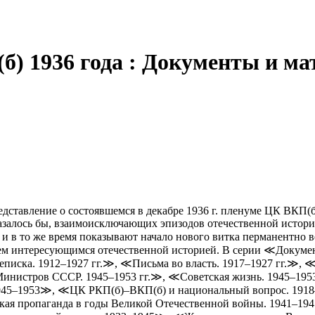
) 1936 года : Документы и м
едставление о состоявшемся в декабре 1936 г. пленуме ЦК ВКП
 казалось бы, взаимоисключающих эпизодов отечественной исто
и в то же время показывают начало нового витка перманентно 
всем интересующимся отечественной историей. В серии ≪Докум
писка. 1912–1927 гг.≫, ≪Письма во власть. 1917–1927 гг.≫, 
инистров СССР. 1945–1953 гг.≫, ≪Советская жизнь. 1945–1953
945–1953≫, ≪ЦК РКП(б)–ВКП(б) и национальный вопрос. 1918
ая пропаганда в годы Великой Отечественной войны. 1941–19