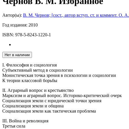
Чернов В. М. Избранное
Автор(ы):
В. М. Чернов; [сост., автор вступ. ст. и коммент. О. А
Год издания:
2010
ISBN:
978-5-8243-1220-1
Нет в наличии
I. Философия и социология
Субъективный метод в социологии
Монистическая точка зрения в психологии и социологии
К теории классовой борьбы
II. Аграрный вопрос и крестьянство
Марксизм и аграрный вопрос. Историко-критический очерк
Социализация земли с юридической точки зрения
Социализация земли и община
Социализация земли как тактическая проблема
III. Война и революция
Третья сила