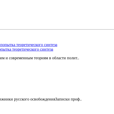
опытка теоретического синтеза
м и современным теориям в области полит..
жники русского освобожденияЗаписки проф..