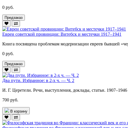
0 руб.
Предзаказ
Евреи советской провинции: Витебск и местечки 1917–1941
Книга посвящена проблемам модернизации евреев бывшей «черт
0 руб.
Предзаказ
Два пути. Избранное: в 2-х ч. — Ч. 2
И. Г. Церетели. Речи, выступления, доклады, статьи. 1907–1946 г
700 руб.
В корзину
Философская традиция во Франции: классический век и его са