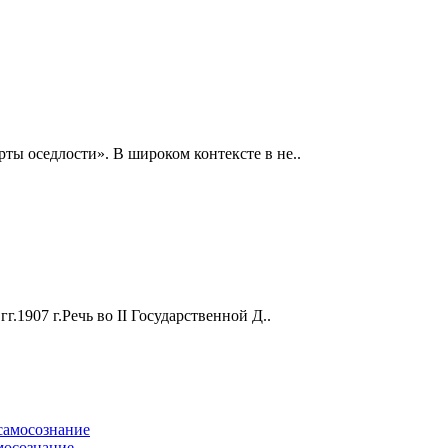
ы оседлости». В широком контексте в не..
г.1907 г.Речь во II Государственной Д..
мосознание