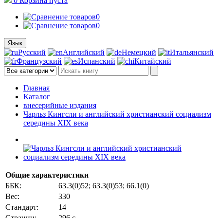
0
Корзина
пуста
0
0
Язык
Русский
Английский
Немецкий
Итальянский
Французский
Испанский
Китайский
Главная
Каталог
внесерийные издания
Чарльз Кингсли и английский христианский социализм
середины XIX века
Общие характеристики
ББК:
63.3(0)52; 63.3(0)53; 66.1(0)
Вес:
330
Стандарт:
14
Страниц:
296 с.