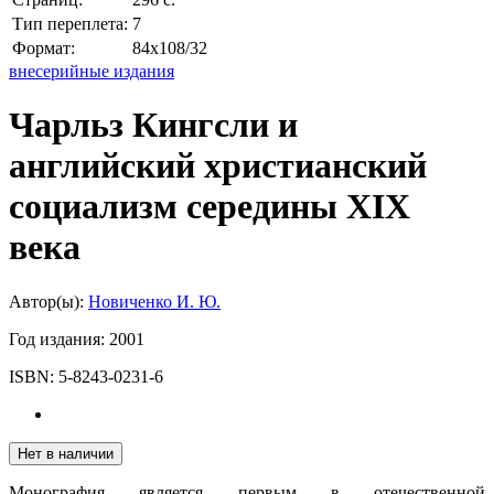
Тип переплета:
7
Формат:
84х108/32
внесерийные издания
Чарльз Кингсли и
английский христианский
социализм середины XIX
века
Автор(ы):
Новиченко И. Ю.
Год издания:
2001
ISBN:
5-8243-0231-6
Нет в наличии
Монография является первым в отечественной