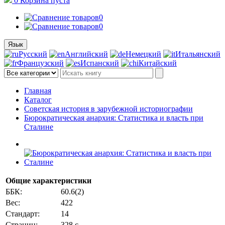
0
Корзина
пуста
0
0
Язык
Русский
Английский
Немецкий
Итальянский
Французский
Испанский
Китайский
Главная
Каталог
Советская история в зарубежной историографии
Бюрократическая анархия: Статистика и власть при
Сталине
Общие характеристики
ББК:
60.6(2)
Вес:
422
Стандарт:
14
Страниц:
328 с.