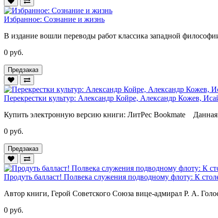
Избранное: Сознание и жизнь
В издание вошли переводы работ классика западной философии
0 руб.
Предзаказ
Перекрестки культур: Александр Койре, Александр Кожев, Иса
Купить электронную версию книги: ЛитРес Bookmate Данная к
0 руб.
Предзаказ
Продуть балласт! Полвека служения подводному флоту: К сто
Автор книги, Герой Советского Союза вице-адмирал Р. А. Голос
0 руб.