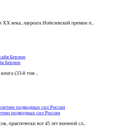
 XX века, лауреата Нобелевской премии п..
йя Берлин
нига (33-й том ..
летию подводных сил России
ов, практически все 45 лет военной сл..