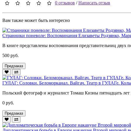
0 отзывов
/
Написать отзыв
Вам также может быть интересно
Странники поневоле: Воспоминания Елизаветы Родзянко, Мар
В книге представлены воспоминания представительниц двух по
500 руб.
Предзаказ
ГУЛАГ: Соловки. Беломорканал. Вайгач. Театр в ГУЛАГе. Колы
Польский фотограф и журналист Томаш Кизны пятнадцать лет 
0 руб.
Предзаказ
Дипломатическая борьба в Европе накануне Второй мировой в