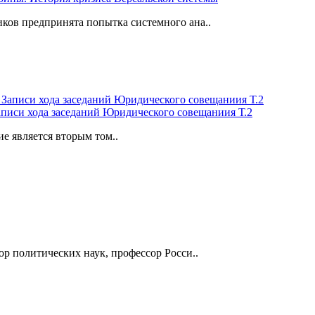
ков предпринята попытка системного ана..
аписи хода заседаний Юридического совещаниия Т.2
 является вторым том..
р поли­тических наук, профессор Росси..