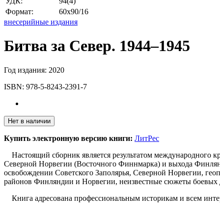
УДК:
94(4)
Формат:
60х90/16
внесерийные издания
Битва за Север. 1944–1945
Год издания:
2020
ISBN:
978-5-8243-2391-7
Нет в наличии
Купить электронную версию книги:
ЛитРес
Настоящий сборник является результатом международного круг
Северной Норвегии (Восточного Финнмарка) и выхода Финлянд
освобождении Советского Заполярья, Северной Норвегии, гео
районов Финляндии и Норвегии, неизвестные сюжеты боевых д
Книга адресована профессиональным историкам и всем инте