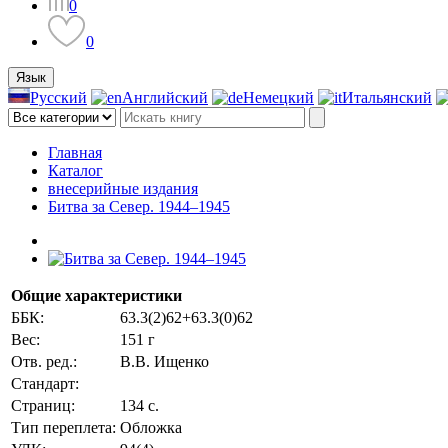
0
0
Язык
Русский
Английский
Немецкий
Итальянский
Главная
Каталог
внесерийные издания
Битва за Север. 1944–1945
Общие характеристики
ББК:
63.3(2)62+63.3(0)62
Вес:
151 г
Отв. ред.:
В.В. Ищенко
Стандарт:
Страниц:
134 с.
Тип переплета:
Обложка