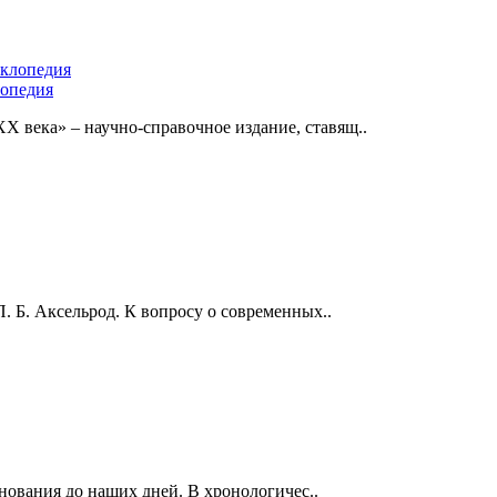
лопедия
 века» – научно-справочное издание, ставящ..
П. Б. Аксельрод. К вопросу о современных..
нования до наших дней. В хронологичес..