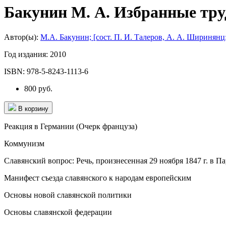
Бакунин М. А. Избранные тр
Автор(ы):
М.А. Бакунин; [сост. П. И. Талеров, А. А. Ширинянц;
Год издания:
2010
ISBN:
978-5-8243-1113-6
800 руб.
В корзину
Реакция в Германии (Очерк француза)
Коммунизм
Славянский вопрос: Речь, произнесенная 29 ноября 1847 г. в П
Манифест съезда славянского к народам европейским
Основы новой славянской политики
Основы славянской федерации