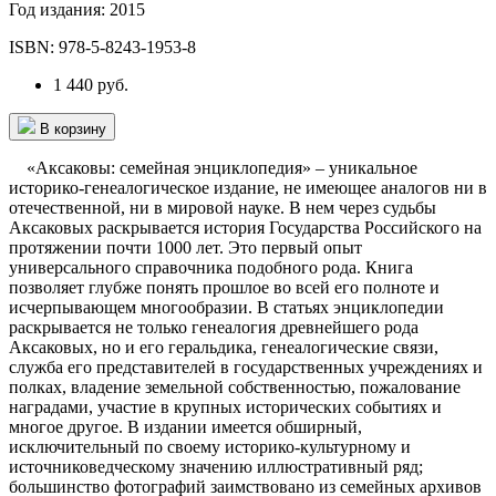
Год издания:
2015
ISBN:
978-5-8243-1953-8
1 440 руб.
В корзину
«Аксаковы: семейная энциклопедия» – уникальное
историко-генеалогическое издание, не имеющее аналогов ни в
отечественной, ни в мировой науке. В нем через судьбы
Аксаковых раскрывается история Государства Российского на
протяжении почти 1000 лет. Это первый опыт
универсального справочника подобного рода. Книга
позволяет глубже понять прошлое во всей его полноте и
исчерпывающем многообразии. В статьях энциклопедии
раскрывается не только генеалогия древнейшего рода
Аксаковых, но и его геральдика, генеалогические связи,
служба его представителей в государственных учреждениях и
полках, владение земельной собственностью, пожалование
наградами, участие в крупных исторических событиях и
многое другое. В издании имеется обширный,
исключительный по своему историко-культурному и
источниковедческому значению иллюстративный ряд;
большинство фотографий заимствовано из семейных архивов