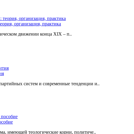
еория, организация, практика
ическом движении конца ХIХ – п..
ия
партийных систем и современные тенденции и..
особие
зма, имеющей теологические корни, политиче..