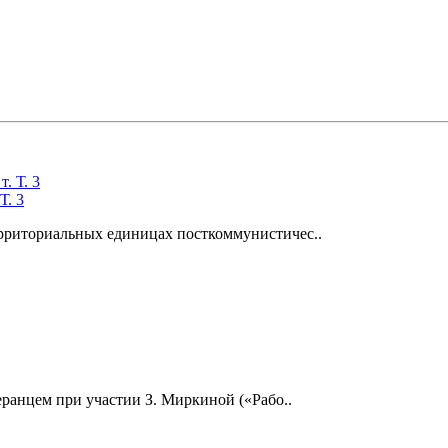
Т. 3
рриториальных единицах посткоммунистичес..
еранцем при участии З. Миркиной («Рабо..