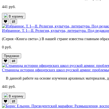
441 руб.
В корзину
Избранное. Т. I—II. Религия, культура, литература. Под редак
(Серия «Книга света».) В нашей стране известна главным образ
0 руб.
Предзаказ
Страницы истории офицерских школ русской армии: проблемы
В данной работе на основе изучения архивных материалов, д
441 руб.
В корзину