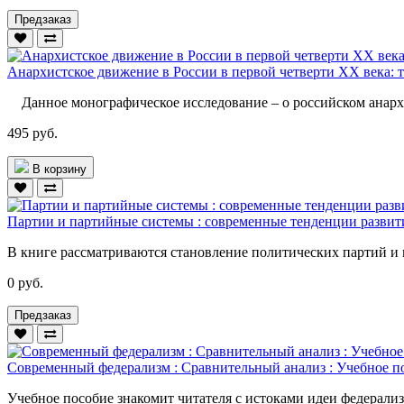
Предзаказ
Анархистское движение в России в первой четверти XX века: т
Данное монографическое исследование – о российском анарх
495 руб.
В корзину
Партии и партийные системы : современные тенденции развит
В книге рассматриваются становление политических партий и 
0 руб.
Предзаказ
Современный федерализм : Сравнительный анализ : Учебное п
Учебное пособие знакомит читателя с истоками идеи федерали