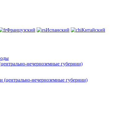
Французский
Испанский
Китайский
воды
(центрально-нечерноземные губернии)