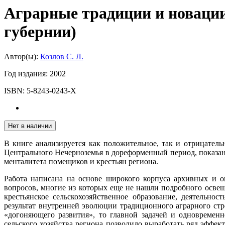
Аграрные традиции и новации
губернии)
Автор(ы):
Козлов С. Л.
Год издания:
2002
ISBN:
5-8243-0243-X
Нет в наличии
В книге анализируется как положительное, так и отрицатель
Центрального Нечерноземья в дореформенный период, показан
менталитета помещиков и крестьян региона.
Работа написана на основе широкого корпуса архивных и о
вопросов, многие из которых еще не нашли подробного освещ
крестьянское сельскохозяйственное образование, деятельно
результат внутренней эволюции традиционного аграрного стр
«догоняющего развития», то главной задачей и одновремен
сельского хозяйства региона позволило выработать ряд эффек