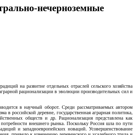
нтрально-нечерноземные
радиций на развитие отдельных отраслей сельского хозяйства
 аграрной рационализации в эволюции производительных сил и
вводится в научный оборот. Среди рассматриваемых автором
а в российской деревне, государственная аграрная политика,
зяйственных обществ и др. Рационализация представлена как
и потребности внешнего рынка. Поскольку Россия шла по пути
радиций и западноевропейских новаций. Усовершенствование
ания, привело к изменению деревенского и усадебного труда и