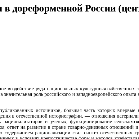
 в дореформенной России (це
ное воздействие ряда национальных культурно-хозяйственных т
а значительная роль российского и западноевропейского опыта
публикованных источников, большая часть которых впервые 
ения в отечественной историографии, — отношения патернализм
сть рационализаторов и ученых, функционирование сельскохо
оя, ответ на развитие в стране товарно-денежных отношений 
но содержанием рационализации стал синтез отечественных т
тивных в условиях крепостничества форм и методов хозяйствов