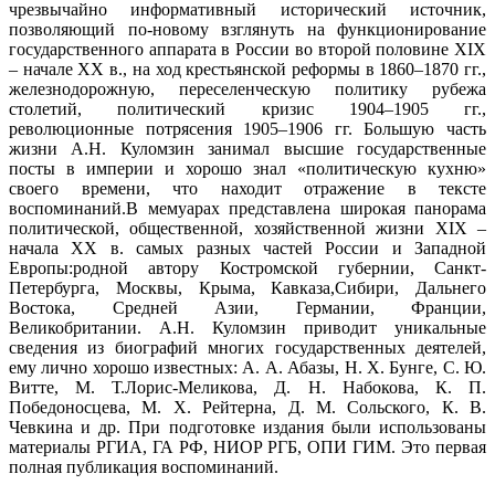
чрезвычайно информативный исторический источник,
позволяющий по-новому взглянуть на функционирование
государственного аппарата в России во второй половине XIX
– начале XX в., на ход крестьянской реформы в 1860–1870 гг.,
железнодорожную, переселенческую политику рубежа
столетий, политический кризис 1904–1905 гг.,
революционные потрясения 1905–1906 гг. Большую часть
жизни А.Н. Куломзин занимал высшие государственные
посты в империи и хорошо знал «политическую кухню»
своего времени, что находит отражение в тексте
воспоминаний.В мемуарах представлена широкая панорама
политической, общественной, хозяйственной жизни XIX –
начала XX в. самых разных частей России и Западной
Европы:родной автору Костромской губернии, Санкт-
Петербурга, Москвы, Крыма, Кавказа,Сибири, Дальнего
Востока, Средней Азии, Германии, Франции,
Великобритании. А.Н. Куломзин приводит уникальные
сведения из биографий многих государственных деятелей,
ему лично хорошо известных: А. А. Абазы, Н. Х. Бунге, С. Ю.
Витте, М. Т.Лорис-Меликова, Д. Н. Набокова, К. П.
Победоносцева, М. Х. Рейтерна, Д. М. Сольского, К. В.
Чевкина и др. При подготовке издания были использованы
материалы РГИА, ГА РФ, НИОР РГБ, ОПИ ГИМ. Это первая
полная публикация воспоминаний.