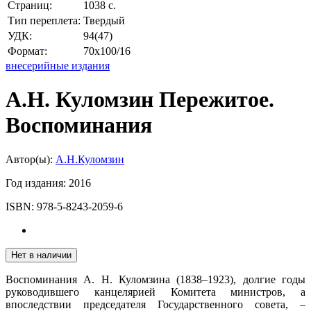
Страниц:
1038 с.
Тип переплета:
Твердый
УДК:
94(47)
Формат:
70х100/16
внесерийные издания
А.Н. Куломзин Пережитое.
Воспоминания
Автор(ы):
А.Н.Куломзин
Год издания:
2016
ISBN:
978-5-8243-2059-6
Нет в наличии
Воспоминания А. Н. Куломзина (1838–1923), долгие годы
руководившего канцелярией Комитета министров, а
впоследствии председателя Государственного совета, –