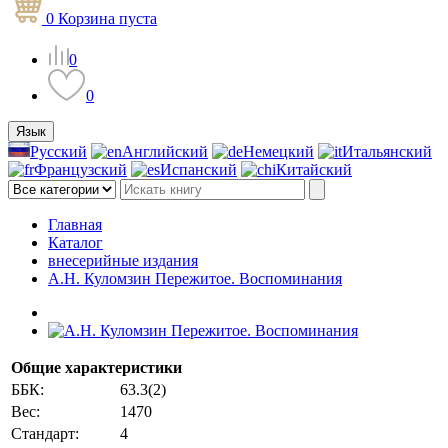
0
Корзина
пуста
0
0
Язык
Русский
Английский
Немецкий
Итальянский
Французский
Испанский
Китайский
Главная
Каталог
внесерийные издания
А.Н. Куломзин Пережитое. Воспоминания
Общие характеристики
ББК:
63.3(2)
Вес:
1470
Стандарт:
4