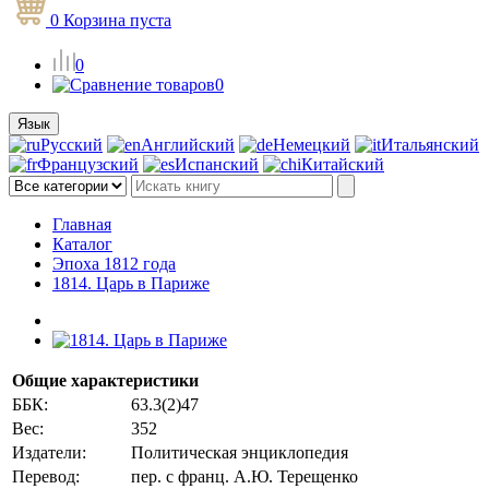
0
Корзина
пуста
0
0
Язык
Русский
Английский
Немецкий
Итальянский
Французский
Испанский
Китайский
Главная
Каталог
Эпоха 1812 года
1814. Царь в Париже
Общие характеристики
ББК:
63.3(2)47
Вес:
352
Издатели:
Политическая энциклопедия
Перевод:
пер. с франц. А.Ю. Терещенко