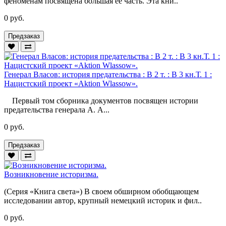
феноменам посвящена большая ее часть. Эта кни..
0 руб.
Предзаказ
Генерал Власов: история предательства : В 2 т. : В 3 кн.Т. 1 :
Нацистский проект «Aktion Wlassow».
Первый том сборника документов посвящен истории
предательства генерала А. А...
0 руб.
Предзаказ
Возникновение историзма.
(Серия «Книга света») В своем обширном обобщающем
исследовании автор, крупный немецкий историк и фил..
0 руб.