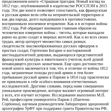
продолжением книги «Страшная трагедия. Новый взгляд на
1812 год», опубликованной в издательстве РОССПЭН в 2015
году. Эти две книги позволяют сопоставить, как французская
и русская армии вели себя на неприятельской территории и
как два народа, долго находившиеся в противостоянии,
воспринимали иноземное вторжение. Как и в истории войны
1812 года, Рэй обращает внимание главным образом на
человеческое измерение войны – тяготы, которые выпадали
равно на долю солдат и мирных жителей. Как и во всех своих
трудах, автор цитирует множество самых разных
свидетельств: высокообразованных русских офицеров и
простых солдат, Гортензии Богарне и восторженной
шестнадцатилетней девушки, выдающихся представителей
французской культуры и язвительного учителя, всей душой
ненавидящего русских захватчиков. Еще одно достоинство
новой книги заключается в том, что, в отличие от войны 1812
года, заграничные походы русской армии и тем более
пребывание русской армии в Париже в 1814 году практически
не привлекали к себе особого внимания отечественных
исследователей. Другими словами, перед нами совершенно
уникальное произведение, которое вызовет огромный интерес
у всех, кто изучает историю. Исследование выполнено М.П.
Рей, профессором университета Париж-1 (Пантеон-
Сорбонна), научным руководителем Лаборатории эдиционной
археографии УрФУ при поддержке гранта Правительства РФ,